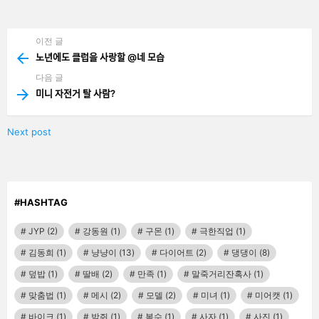
기
기
이전 글
See
more
노년에도 클럽을 사랑할 @네 모습
다음 글
미니 자전거 탈 사람?
Next post
#HASHTAG
JYP
(2)
강동원
(1)
구몬
(1)
극한직업
(1)
김동희
(1)
냥냥이
(13)
다이어트
(2)
댕댕이
(8)
덮밥
(1)
딸배
(2)
만족
(1)
말죽거리잔혹사
(1)
맞춤법
(1)
메시
(2)
모델
(2)
미녀
(1)
미어캣
(1)
바이크
(1)
박쥐
(1)
복수
(1)
사자
(1)
사진
(1)