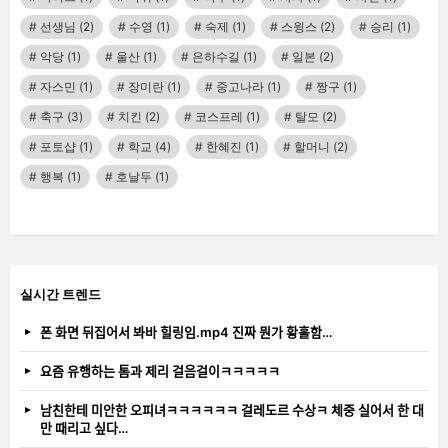
선생님
(2)
수영
(1)
숙제
(1)
스윙스
(2)
승리
(1)
악당
(1)
울산
(1)
은하수길
(1)
일본
(2)
자스민
(1)
장미란
(1)
중고나라
(1)
짱구
(1)
축구
(3)
치킨
(2)
코스프레
(1)
탈모
(2)
포토샵
(1)
학교
(4)
한혜진
(1)
할머니
(2)
행복
(1)
호날두
(1)
실시간 트렌드
폰 화면 뒤집어서 봐바 힐링임.mp4 진짜 뭔가 황홀함…
요즘 유행하는 톰과 제리 걸음걸이ㅋㅋㅋㅋㅋ
남친한테 미안한 오피녀ㅋㅋㅋㅋㅋㅋ 걸레도르 수상ㅋ 체중 실어서 한 대
만 때리고 싶다…