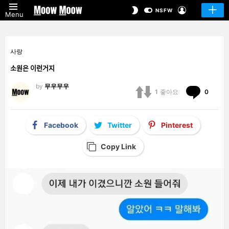
LOGIN
SWITCH
NSFW
Menu
SKIN
사랑
소원은 이런거지
by
무우무우
Comm
1
좋아요
0
Facebook
Twitter
Pinterest
Copy Link