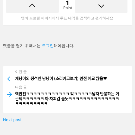
1
Point
멤버 프로필 페이지에서 투표 내역을 검색하고 관리하세요.
답
댓글을 달기 위해서는
로그인
해야합니다.
글
남
기
기
이전 글
See
more
개냥이의 정석인 냥냥이 (소리키고보기) 완전 애교 많음❤️
다음 글
핵반전ㅋㅋㅋㅋㅋㅋㅋㅋㅋㅋㅋㅋ 앜ㅋㅋㅋㅋㅋ남자 반응하는 거
몬뎈ㅋㅋㅋㅋㅋㅋ 아 자괴감 들듯ㅋㅋㅋㅋㅋㅋㅋㅋㅋㅋㅋㅋㅋㅋ
ㅋㅋㅋㅋㅋㅋㅋㅋㅋ
Next post