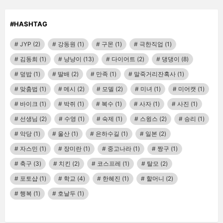
#HASHTAG
JYP
(2)
강동원
(1)
구몬
(1)
극한직업
(1)
김동희
(1)
냥냥이
(13)
다이어트
(2)
댕댕이
(8)
덮밥
(1)
딸배
(2)
만족
(1)
말죽거리잔혹사
(1)
맞춤법
(1)
메시
(2)
모델
(2)
미녀
(1)
미어캣
(1)
바이크
(1)
박쥐
(1)
복수
(1)
사자
(1)
사진
(1)
선생님
(2)
수영
(1)
숙제
(1)
스윙스
(2)
승리
(1)
악당
(1)
울산
(1)
은하수길
(1)
일본
(2)
자스민
(1)
장미란
(1)
중고나라
(1)
짱구
(1)
축구
(3)
치킨
(2)
코스프레
(1)
탈모
(2)
포토샵
(1)
학교
(4)
한혜진
(1)
할머니
(2)
행복
(1)
호날두
(1)