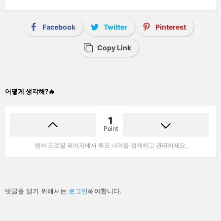
Facebook
Twitter
Pinterest
Copy Link
어떻게 생각해?🔥
1
Point
멤버 프로필 페이지에서 투표 내역을 검색하고 관리하세요.
답
댓글을 달기 위해서는
로그인
해야합니다.
글
남
기
기