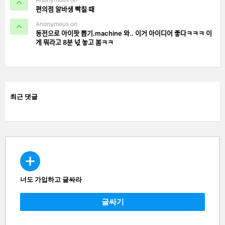
편의점 알바생 빡칠 때
Anonymous on
동전으로 아이팟 뽑기.machine 와.. 이거 아이디어 좋다ㅋㅋㅋ 이
게 뭐라고 8분 넋 놓고 봄ㅋㅋ
최근 댓글
너도 가입하고 글싸라
CREATE
글싸기