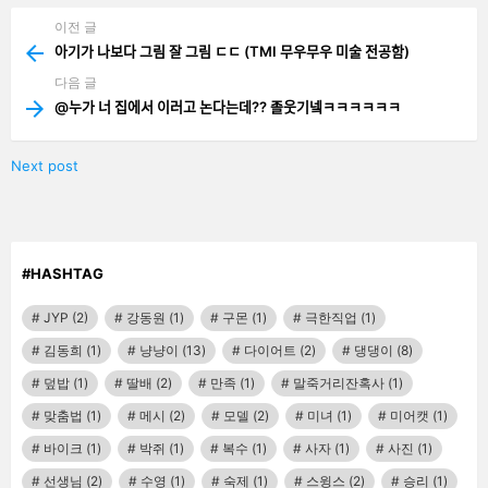
이전 글
See
more
아기가 나보다 그림 잘 그림 ㄷㄷ (TMI 무우무우 미술 전공함)
다음 글
@누가 너 집에서 이러고 논다는데?? 졸웃기넼ㅋㅋㅋㅋㅋㅋ
Next post
#HASHTAG
JYP
(2)
강동원
(1)
구몬
(1)
극한직업
(1)
김동희
(1)
냥냥이
(13)
다이어트
(2)
댕댕이
(8)
덮밥
(1)
딸배
(2)
만족
(1)
말죽거리잔혹사
(1)
맞춤법
(1)
메시
(2)
모델
(2)
미녀
(1)
미어캣
(1)
바이크
(1)
박쥐
(1)
복수
(1)
사자
(1)
사진
(1)
선생님
(2)
수영
(1)
숙제
(1)
스윙스
(2)
승리
(1)