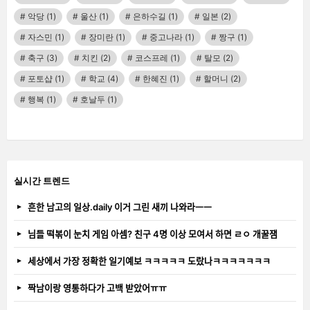
악당
(1)
울산
(1)
은하수길
(1)
일본
(2)
자스민
(1)
장미란
(1)
중고나라
(1)
짱구
(1)
축구
(3)
치킨
(2)
코스프레
(1)
탈모
(2)
포토샵
(1)
학교
(4)
한혜진
(1)
할머니
(2)
행복
(1)
호날두
(1)
실시간 트렌드
흔한 남고의 일상.daily 이거 그린 새끼 나와라ㅡㅡ
님들 떡볶이 눈치 게임 아셈? 친구 4명 이상 모여서 하면 ㄹㅇ 개꿀잼
세상에서 가장 정확한 일기예보 ㅋㅋㅋㅋㅋ 도랐나ㅋㅋㅋㅋㅋㅋㅋ
짝남이랑 영통하다가 고백 받았어ㅠㅠ