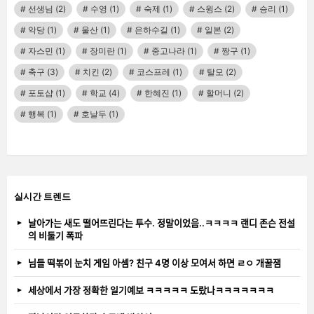
선생님
(2)
수영
(1)
숙제
(1)
스윙스
(2)
승리
(1)
악당
(1)
울산
(1)
은하수길
(1)
일본
(2)
자스민
(1)
장미란
(1)
중고나라
(1)
짱구
(1)
축구
(3)
치킨
(2)
코스프레
(1)
탈모
(2)
포토샵
(1)
학교
(4)
한혜진
(1)
할머니
(2)
행복
(1)
호날두
(1)
실시간 트렌드
날아가는 새도 떨어뜨린다는 투수. 정말이었음..ㅋㅋㅋㅋ 랜디 존슨 전설
의 비둘기 폭파
님들 떡볶이 눈치 게임 아셈? 친구 4명 이상 모여서 하면 ㄹㅇ 개꿀잼
세상에서 가장 정확한 일기예보 ㅋㅋㅋㅋㅋ 도랐나ㅋㅋㅋㅋㅋㅋㅋ