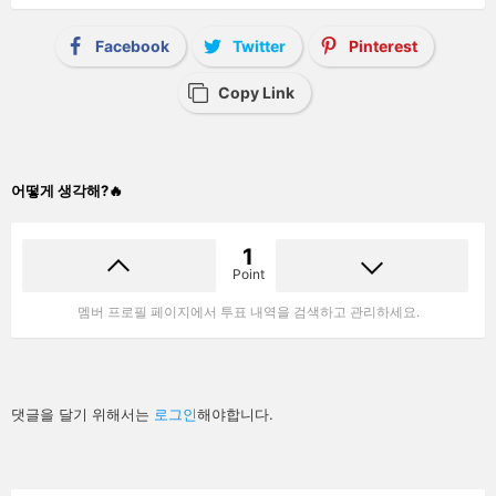
Facebook
Twitter
Pinterest
Copy Link
어떻게 생각해?🔥
1
Point
멤버 프로필 페이지에서 투표 내역을 검색하고 관리하세요.
답
댓글을 달기 위해서는
로그인
해야합니다.
글
남
기
기