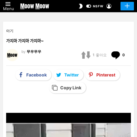
LOGIN
SWITCH
NSFW
Menu
SKIN
아기
가지마 가지마 가지마~
by
무우무우
Comm
1
좋아요
0
Facebook
Twitter
Pinterest
Copy Link