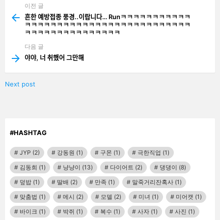
이전 글
See
more
흔한 예방접종 풍경..이랍니다… Runㅋㅋㅋㅋㅋㅋㅋㅋㅋㅋㅋ
ㅋㅋㅋㅋㅋㅋㅋㅋㅋㅋㅋㅋㅋㅋㅋㅋㅋㅋㅋㅋㅋㅋㅋㅋㅋㅋ
ㅋㅋㅋㅋㅋㅋㅋㅋㅋㅋㅋㅋㅋㅋㅋ
다음 글
야야, 너 취했어 그만해
Next post
#HASHTAG
JYP
(2)
강동원
(1)
구몬
(1)
극한직업
(1)
김동희
(1)
냥냥이
(13)
다이어트
(2)
댕댕이
(8)
덮밥
(1)
딸배
(2)
만족
(1)
말죽거리잔혹사
(1)
맞춤법
(1)
메시
(2)
모델
(2)
미녀
(1)
미어캣
(1)
바이크
(1)
박쥐
(1)
복수
(1)
사자
(1)
사진
(1)