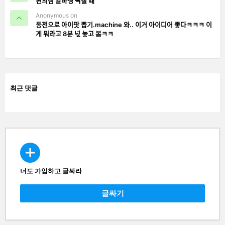
편의점 알바생 빡칠 때
Anonymous on
동전으로 아이팟 뽑기.machine 와.. 이거 아이디어 좋다ㅋㅋㅋ 이
게 뭐라고 8분 넋 놓고 봄ㅋㅋ
최근 댓글
너도 가입하고 글싸라
CREATE
글싸기