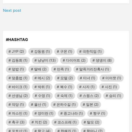
Next post
#HASHTAG
JYP
(2)
강동원
(1)
구몬
(1)
극한직업
(1)
김동희
(1)
냥냥이
(13)
다이어트
(2)
댕댕이
(8)
덮밥
(1)
딸배
(2)
만족
(1)
말죽거리잔혹사
(1)
맞춤법
(1)
메시
(2)
모델
(2)
미녀
(1)
미어캣
(1)
바이크
(1)
박쥐
(1)
복수
(1)
사자
(1)
사진
(1)
선생님
(2)
수영
(1)
숙제
(1)
스윙스
(2)
승리
(1)
악당
(1)
울산
(1)
은하수길
(1)
일본
(2)
자스민
(1)
장미란
(1)
중고나라
(1)
짱구
(1)
축구
(3)
치킨
(2)
코스프레
(1)
탈모
(2)
포토샵
(1)
학교
(4)
한혜진
(1)
할머니
(2)