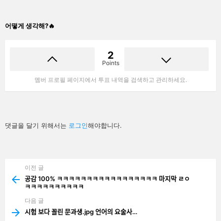
어떻게 생각해?🔥
2
Points
멤버 프로필 페이지에서 투표 내역을 검색하고 관리하세요.
답
댓글을 달기 위해서는
로그인
해야합니다.
글
남
기
기
이전 글
See
more
공감 100% ㅋㅋㅋㅋㅋㅋㅋㅋㅋㅋㅋㅋㅋㅋㅋㅋㅋ 마지막 ㄹㅇ
ㅋㅋㅋㅋㅋㅋㅋㅋㅋㅋ
다음 글
시험 보다 꼴린 문과생.jpg 언어의 요술사…