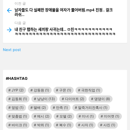
이전 글
See
more
남자들도 다 실패한 장애물을 여자가 뚫어버림.mp4 진정.. 걸크
러쉬…
다음 글
내 친구 랩하는 새끼랑 사귀는데… ㅁ친ㅋㅋㅋㅋㅋㅋㅋㅋㅋㅋㅋ
ㅋㅋㅋㅋㅋㅋㅋㅋㅋㅋㅋㅋㅋㅋㅋㅋㅋㅋㅋㅋㅋㅋㅋㅋㅋㅋㅋㅋㅋ
Next post
#HASHTAG
JYP
(2)
강동원
(1)
구몬
(1)
극한직업
(1)
김동희
(1)
냥냥이
(13)
다이어트
(2)
댕댕이
(8)
덮밥
(1)
딸배
(2)
만족
(1)
말죽거리잔혹사
(1)
맞춤법
(1)
메시
(2)
모델
(2)
미녀
(1)
미어캣
(1)
바이크
(1)
박쥐
(1)
복수
(1)
사자
(1)
사진
(1)