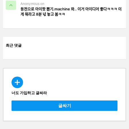
Anonymous on
동전으로 아이팟 뽑기.machine 와.. 이거 아이디어 좋다ㅋㅋㅋ 이
게 뭐라고 8분 넋 놓고 봄ㅋㅋ
최근 댓글
너도 가입하고 글싸라
CREATE
글싸기