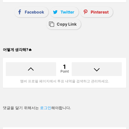
Facebook
Twitter
Pinterest
Copy Link
어떻게 생각해?🔥
1
Point
멤버 프로필 페이지에서 투표 내역을 검색하고 관리하세요.
답
댓글을 달기 위해서는
로그인
해야합니다.
글
남
기
기