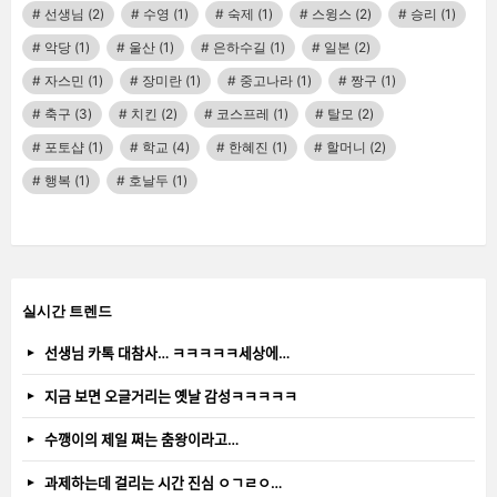
선생님
(2)
수영
(1)
숙제
(1)
스윙스
(2)
승리
(1)
악당
(1)
울산
(1)
은하수길
(1)
일본
(2)
자스민
(1)
장미란
(1)
중고나라
(1)
짱구
(1)
축구
(3)
치킨
(2)
코스프레
(1)
탈모
(2)
포토샵
(1)
학교
(4)
한혜진
(1)
할머니
(2)
행복
(1)
호날두
(1)
실시간 트렌드
선생님 카톡 대참사… ㅋㅋㅋㅋㅋ세상에…
지금 보면 오글거리는 옛날 감성ㅋㅋㅋㅋㅋ
수깽이의 제일 쩌는 춤왕이라고…
과제하는데 걸리는 시간 진심 ㅇㄱㄹㅇ…