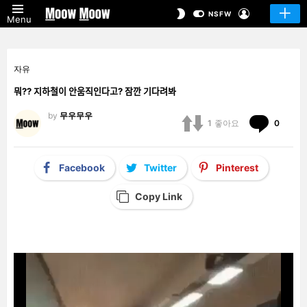
LOGIN
SWITCH
NSFW
Menu
SKIN
자유
뭐?? 지하철이 안움직인다고? 잠깐 기다려봐
by
무우무우
Comm
1
좋아요
0
Facebook
Twitter
Pinterest
Copy Link