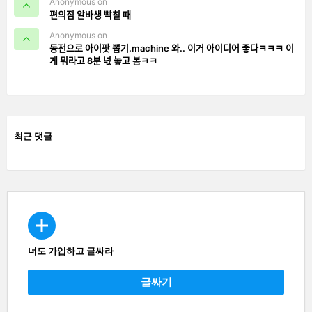
Anonymous on
편의점 알바생 빡칠 때
Anonymous on
동전으로 아이팟 뽑기.machine 와.. 이거 아이디어 좋다ㅋㅋㅋ 이
게 뭐라고 8분 넋 놓고 봄ㅋㅋ
최근 댓글
너도 가입하고 글싸라
CREATE
글싸기