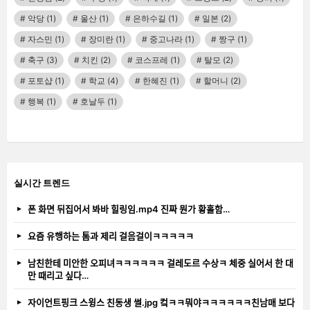
악당
(1)
울산
(1)
은하수길
(1)
일본
(2)
자스민
(1)
장미란
(1)
중고나라
(1)
짱구
(1)
축구
(3)
치킨
(2)
코스프레
(1)
탈모
(2)
포토샵
(1)
학교
(4)
한혜진
(1)
할머니
(2)
행복
(1)
호날두
(1)
실시간 트렌드
폰 화면 뒤집어서 봐바 힐링임.mp4 진짜 뭔가 황홀함…
요즘 유행하는 톰과 제리 걸음걸이ㅋㅋㅋㅋㅋ
남친한테 미안한 오피녀ㅋㅋㅋㅋㅋㅋ 걸레도르 수상ㅋ 체중 실어서 한 대
만 때리고 싶다…
자이언트핑크 스윙스 친동생 썰.jpg 컼ㅋㅋ뭐야ㅋㅋㅋㅋㅋㅋ친남매 보다