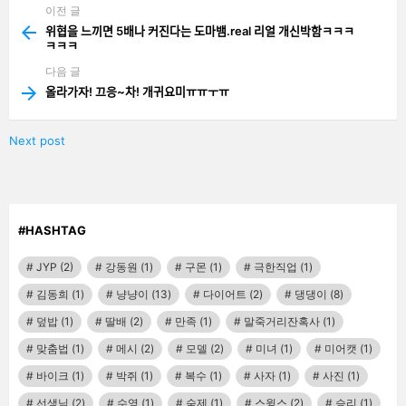
이전 글
See
more
위협을 느끼면 5배나 커진다는 도마뱀.real 리얼 개신박함ㅋㅋㅋ
ㅋㅋㅋ
다음 글
올라가자! 끄응~차! 개귀요미ㅠㅠㅜㅠ
Next post
#HASHTAG
JYP
(2)
강동원
(1)
구몬
(1)
극한직업
(1)
김동희
(1)
냥냥이
(13)
다이어트
(2)
댕댕이
(8)
덮밥
(1)
딸배
(2)
만족
(1)
말죽거리잔혹사
(1)
맞춤법
(1)
메시
(2)
모델
(2)
미녀
(1)
미어캣
(1)
바이크
(1)
박쥐
(1)
복수
(1)
사자
(1)
사진
(1)
선생님
(2)
수영
(1)
숙제
(1)
스윙스
(2)
승리
(1)