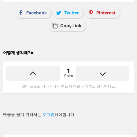
Facebook
Twitter
Pinterest
Copy Link
어떻게 생각해?🔥
1
Point
멤버 프로필 페이지에서 투표 내역을 검색하고 관리하세요.
답
댓글을 달기 위해서는
로그인
해야합니다.
글
남
기
기