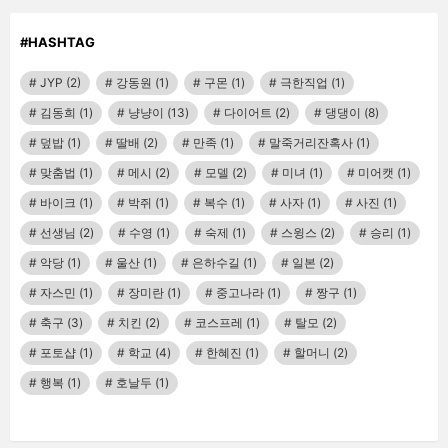
#HASHTAG
JYP
(2)
강동원
(1)
구몬
(1)
극한직업
(1)
김동희
(1)
냥냥이
(13)
다이어트
(2)
댕댕이
(8)
덮밥
(1)
딸배
(2)
만족
(1)
말죽거리잔혹사
(1)
맞춤법
(1)
메시
(2)
모델
(2)
미녀
(1)
미어캣
(1)
바이크
(1)
박쥐
(1)
복수
(1)
사자
(1)
사진
(1)
선생님
(2)
수영
(1)
숙제
(1)
스윙스
(2)
승리
(1)
악당
(1)
울산
(1)
은하수길
(1)
일본
(2)
자스민
(1)
장미란
(1)
중고나라
(1)
짱구
(1)
축구
(3)
치킨
(2)
코스프레
(1)
탈모
(2)
포토샵
(1)
학교
(4)
한혜진
(1)
할머니
(2)
행복
(1)
호날두
(1)