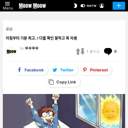
LOGIN
SWITCH
NSFW
Menu
SKIN
공감
아침부터 기분 최고..! 다들 확인 잘하고 푹 자셈
by
무우무우
Comm
1
좋아요
0
Facebook
Twitter
Pinterest
Copy Link