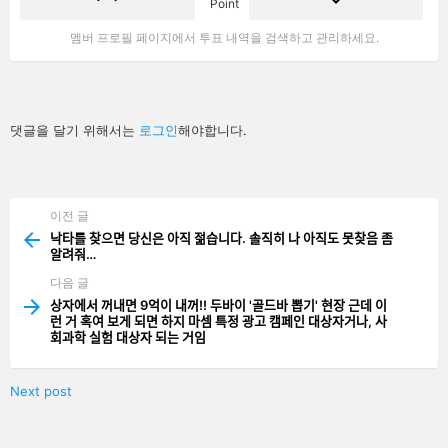
Point
멤버 프로필 페이지에서 투표 내역을 검색하고 관리하세요.
답
댓글을 달기 위해서는
로그인
해야합니다.
글
남
기
기
이전 글
See
more
낙타를 찾으면 당신은 아직 젊습니다. 솔직히 나 아직도 못찾음 좀
알려줘…
다음 글
상자에서 꺼내면 9억이 내꺼!! 두바이 '골드바 뽑기' 현장 근데 이
런 거 혹여 보게 되면 하지 마셈 특정 광고 캠페인 대상자거나, 사
회과학 실험 대상자 되는 거임
Next post