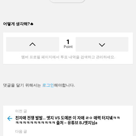
어떻게 생각해?🔥
1
Point
멤버 프로필 페이지에서 투표 내역을 검색하고 관리하세요.
답
댓글을 달기 위해서는
로그인
해야합니다.
글
남
기
기
이전 글
See
more
친자매 전쟁 발발… 엣지 VS 도예븐 이 자매 ㄹㅇ 매력 터지넼ㅋㅋ
ㅋㅋㅋㅋㅋㅋㅋㅋㅋㅋㅋ 출처 – 유튜브 BJ엣지님a
다음 글