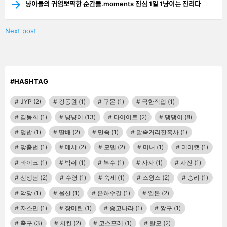
냥이들의 귀염뽀짝한 순간들.moments 진심 1일 1냥이는 진리다
Next post
#HASHTAG
JYP
(2)
강동원
(1)
구몬
(1)
극한직업
(1)
김동희
(1)
냥냥이
(13)
다이어트
(2)
댕댕이
(8)
덮밥
(1)
딸배
(2)
만족
(1)
말죽거리잔혹사
(1)
맞춤법
(1)
메시
(2)
모델
(2)
미녀
(1)
미어캣
(1)
바이크
(1)
박쥐
(1)
복수
(1)
사자
(1)
사진
(1)
선생님
(2)
수영
(1)
숙제
(1)
스윙스
(2)
승리
(1)
악당
(1)
울산
(1)
은하수길
(1)
일본
(2)
자스민
(1)
장미란
(1)
중고나라
(1)
짱구
(1)
축구
(3)
치킨
(2)
코스프레
(1)
탈모
(2)