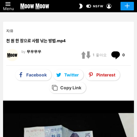
LOGIN
SWITCH
NSFW
Menu
SKIN
자유
천 원 한 장으로 사람 낚는 방법.mp4
by
무우무우
Comm
1
좋아요
0
Facebook
Twitter
Pinterest
Copy Link