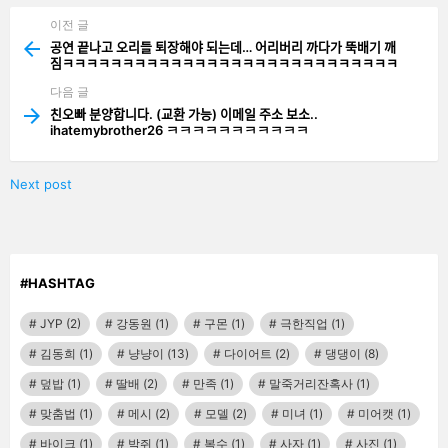
이전 글
See
more
공연 끝나고 오리들 퇴장해야 되는데… 어리버리 까다가 뚝배기 깨
짐ㅋㅋㅋㅋㅋㅋㅋㅋㅋㅋㅋㅋㅋㅋㅋㅋㅋㅋㅋㅋㅋㅋㅋㅋㅋㅋㅋㅋ
다음 글
친오빠 분양합니다. (교환 가능) 이메일 주소 보소..
ihatemybrother26 ㅋㅋㅋㅋㅋㅋㅋㅋㅋㅋㅋ
Next post
#HASHTAG
JYP
(2)
강동원
(1)
구몬
(1)
극한직업
(1)
김동희
(1)
냥냥이
(13)
다이어트
(2)
댕댕이
(8)
덮밥
(1)
딸배
(2)
만족
(1)
말죽거리잔혹사
(1)
맞춤법
(1)
메시
(2)
모델
(2)
미녀
(1)
미어캣
(1)
바이크
(1)
박쥐
(1)
복수
(1)
사자
(1)
사진
(1)