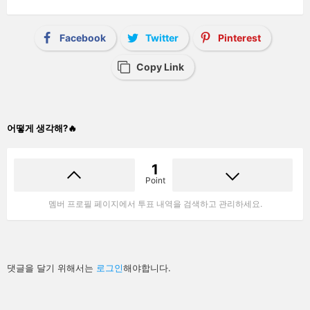
Facebook
Twitter
Pinterest
Copy Link
어떻게 생각해?🔥
1
Point
멤버 프로필 페이지에서 투표 내역을 검색하고 관리하세요.
답
댓글을 달기 위해서는
로그인
해야합니다.
글
남
기
기