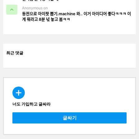
Anonymous on
동전으로 아이팟 뽑기.machine 와.. 이거 아이디어 좋다ㅋㅋㅋ 이
게 뭐라고 8분 넋 놓고 봄ㅋㅋ
최근 댓글
너도 가입하고 글싸라
CREATE
글싸기