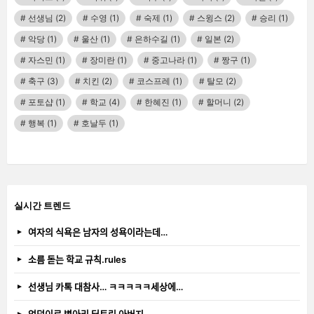
선생님
(2)
수영
(1)
숙제
(1)
스윙스
(2)
승리
(1)
악당
(1)
울산
(1)
은하수길
(1)
일본
(2)
자스민
(1)
장미란
(1)
중고나라
(1)
짱구
(1)
축구
(3)
치킨
(2)
코스프레
(1)
탈모
(2)
포토샵
(1)
학교
(4)
한혜진
(1)
할머니
(2)
행복
(1)
호날두
(1)
실시간 트렌드
여자의 식욕은 남자의 성욕이라는데…
소름 돋는 학교 규칙.rules
선생님 카톡 대참사… ㅋㅋㅋㅋㅋ세상에…
엉덩이로 병아리 터트린 아버지