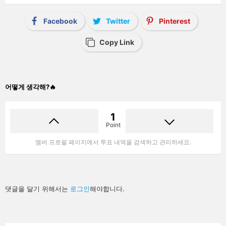
Facebook
Twitter
Pinterest
Copy Link
어떻게 생각해?🔥
1
Point
멤버 프로필 페이지에서 투표 내역을 검색하고 관리하세요.
답
댓글을 달기 위해서는
로그인
해야합니다.
글
남
기
기