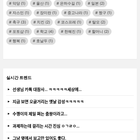
악당
(1)
울산
(1)
은하수길
(1)
일본
(2)
자스민
(1)
장미란
(1)
중고나라
(1)
짱구
(1)
축구
(3)
치킨
(2)
코스프레
(1)
탈모
(2)
포토샵
(1)
학교
(4)
한혜진
(1)
할머니
(2)
행복
(1)
호날두
(1)
실시간 트렌드
선생님 카톡 대참사… ㅋㅋㅋㅋㅋ세상에…
지금 보면 오글거리는 옛날 감성ㅋㅋㅋㅋㅋ
수깽이의 제일 쩌는 춤왕이라고…
과제하는데 걸리는 시간 진심 ㅇㄱㄹㅇ…
그냥 옆에서 보고만 있어도 좋다.