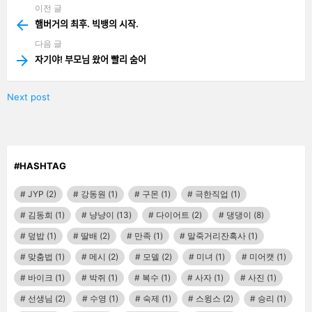
이전 글
See
more
햄버거의 최후. 빅뱅의 시작.
다음 글
자기야! 부모님 왔어 빨리 숨어
Next post
#HASHTAG
JYP
(2)
강동원
(1)
구몬
(1)
극한직업
(1)
김동희
(1)
냥냥이
(13)
다이어트
(2)
댕댕이
(8)
덮밥
(1)
딸배
(2)
만족
(1)
말죽거리잔혹사
(1)
맞춤법
(1)
메시
(2)
모델
(2)
미녀
(1)
미어캣
(1)
바이크
(1)
박쥐
(1)
복수
(1)
사자
(1)
사진
(1)
선생님
(2)
수영
(1)
숙제
(1)
스윙스
(2)
승리
(1)