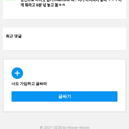
게 뭐라고 8분 넋 놓고 봄ㅋㅋ
최근 댓글
너도 가입하고 글싸라
CREATE
글싸기
© 2021-2026 by Moow-Moow