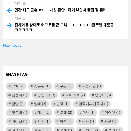
이전 글
See
more
인간 캐드 금손 ㅎㄷㄷ 새삼 편안.. 이거 보면서 꿀잠 잘 준비
다음 글
전세계를 상대로 어그로를 끈 그녀ㅋㅋㅋㅋㅋㅋㅋ글로벌 대통합
ㅋㅋㅋㅋㅋ
Next post
#HASHTAG
JYP
(2)
강동원
(1)
구몬
(1)
극한직업
(1)
김동희
(1)
냥냥이
(13)
다이어트
(2)
댕댕이
(8)
덮밥
(1)
딸배
(2)
만족
(1)
말죽거리잔혹사
(1)
맞춤법
(1)
메시
(2)
모델
(2)
미녀
(1)
미어캣
(1)
바이크
(1)
박쥐
(1)
복수
(1)
사자
(1)
사진
(1)
선생님
(2)
수영
(1)
숙제
(1)
스윙스
(2)
승리
(1)