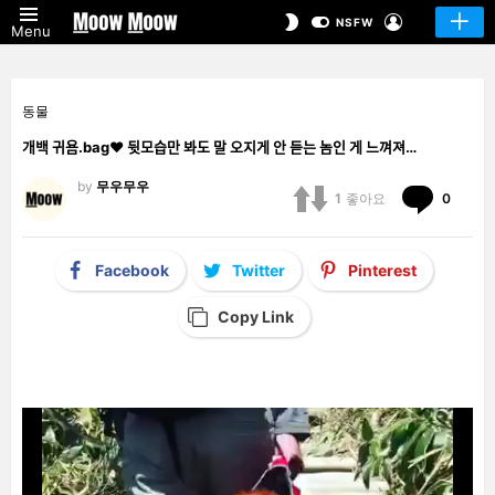
LOGIN
SWITCH
NSFW
Menu
SKIN
동물
개백 귀욤.bag❤️ 뒷모습만 봐도 말 오지게 안 듣는 놈인 게 느껴져…
by
무우무우
Comm
1
좋아요
0
Facebook
Twitter
Pinterest
Copy Link