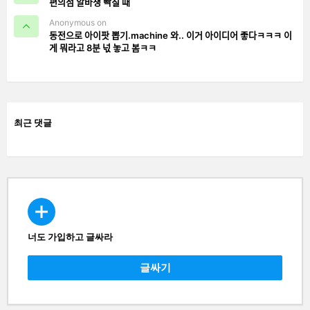
편의점 알바생 빡칠 때
Anonymous on
동전으로 아이팟 뽑기.machine 와.. 이거 아이디어 좋다ㅋㅋㅋ 이
게 뭐라고 8분 넋 놓고 봄ㅋㅋ
최근 댓글
너도 가입하고 글싸라
CREATE
글싸기