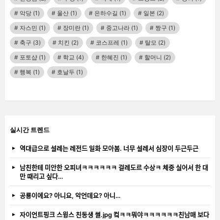
악당
(1)
울산
(1)
은하수길
(1)
일본
(2)
자스민
(1)
장미란
(1)
중고나라
(1)
짱구
(1)
축구
(3)
치킨
(2)
코스프레
(1)
탈모
(2)
포토샵
(1)
학교
(4)
한혜진
(1)
할머니
(2)
행복
(1)
호날두
(1)
실시간 트렌드
역대급으로 설레는 레전드 일화 모아봄. 너무 설레서 심장이 두근두근
남친한테 미안한 오피녀ㅋㅋㅋㅋㅋㅋ 걸레도르 수상ㅋ 체중 실어서 한 대
만 때리고 싶다…
공룡이에요? 아니요, 악언데요? 아니…
자이언트핑크 스윙스 친동생 썰.jpg 컼ㅋㅋ뭐야ㅋㅋㅋㅋㅋㅋ친남매 보다