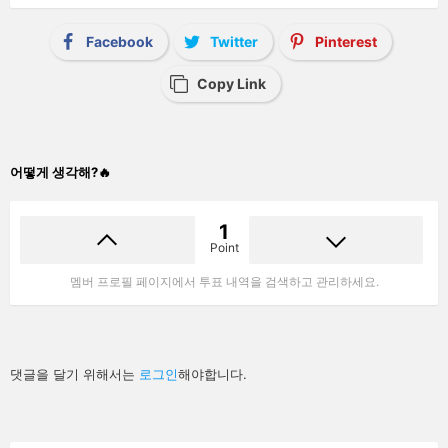
Facebook
Twitter
Pinterest
Copy Link
어떻게 생각해?🔥
1
Point
멤버 프로필 페이지에서 투표 내역을 검색하고 관리하세요.
답
댓글을 달기 위해서는
로그인
해야합니다.
글
남
기
기