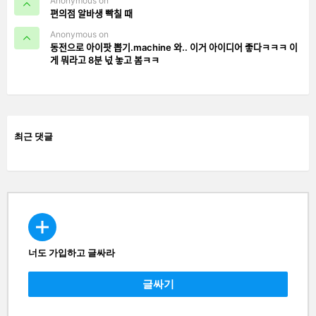
Anonymous on
편의점 알바생 빡칠 때
Anonymous on
동전으로 아이팟 뽑기.machine 와.. 이거 아이디어 좋다ㅋㅋㅋ 이
게 뭐라고 8분 넋 놓고 봄ㅋㅋ
최근 댓글
너도 가입하고 글싸라
CREATE
글싸기