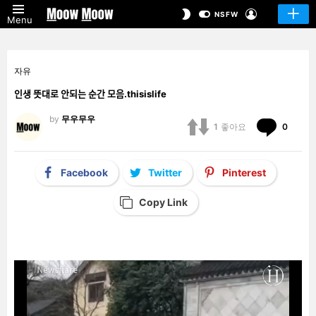
LOGIN
SWITCH
NSFW
Menu
SKIN
자유
인생 뜻대로 안되는 순간 모음.thisislife
by
무우무우
Comm
1
좋아요
0
Facebook
Twitter
Pinterest
Copy Link