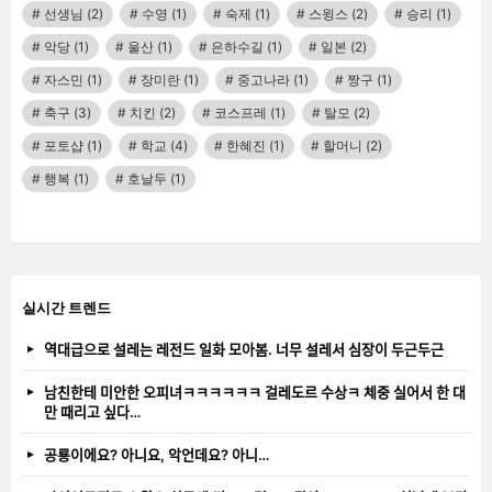
선생님
(2)
수영
(1)
숙제
(1)
스윙스
(2)
승리
(1)
악당
(1)
울산
(1)
은하수길
(1)
일본
(2)
자스민
(1)
장미란
(1)
중고나라
(1)
짱구
(1)
축구
(3)
치킨
(2)
코스프레
(1)
탈모
(2)
포토샵
(1)
학교
(4)
한혜진
(1)
할머니
(2)
행복
(1)
호날두
(1)
실시간 트렌드
역대급으로 설레는 레전드 일화 모아봄. 너무 설레서 심장이 두근두근
남친한테 미안한 오피녀ㅋㅋㅋㅋㅋㅋ 걸레도르 수상ㅋ 체중 실어서 한 대
만 때리고 싶다…
공룡이에요? 아니요, 악언데요? 아니…