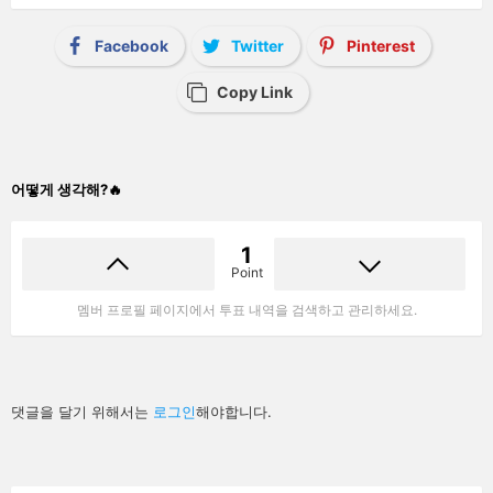
Facebook
Twitter
Pinterest
Copy Link
어떻게 생각해?🔥
1
Point
멤버 프로필 페이지에서 투표 내역을 검색하고 관리하세요.
답
댓글을 달기 위해서는
로그인
해야합니다.
글
남
기
기