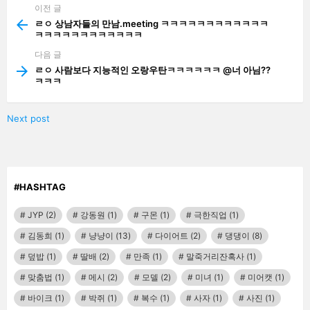
이전 글
See
more
ㄹㅇ 상남자들의 만남.meeting ㅋㅋㅋㅋㅋㅋㅋㅋㅋㅋㅋㅋ
ㅋㅋㅋㅋㅋㅋㅋㅋㅋㅋㅋㅋ
다음 글
ㄹㅇ 사람보다 지능적인 오랑우탄ㅋㅋㅋㅋㅋㅋ @너 아님??
ㅋㅋㅋ
Next post
#HASHTAG
JYP
(2)
강동원
(1)
구몬
(1)
극한직업
(1)
김동희
(1)
냥냥이
(13)
다이어트
(2)
댕댕이
(8)
덮밥
(1)
딸배
(2)
만족
(1)
말죽거리잔혹사
(1)
맞춤법
(1)
메시
(2)
모델
(2)
미녀
(1)
미어캣
(1)
바이크
(1)
박쥐
(1)
복수
(1)
사자
(1)
사진
(1)