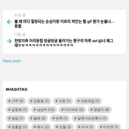
기
기
이전 글
See
more
볼 때 마다 힐링되는 순심이랑 이효리 껴안는 짤.gif 뭔가 눈물나…
뭉클
다음 글
천방지축 어리둥절 빙글빙글 돌아가는 짱구의 하루.avi @너 왜그
래ㅠㅠㅋㅋㅋㅋㅋㅋㅋㅋㅋㅋㅋㅋㅋㅋ
Next post
#HASHTAG
JYP
(2)
강동원
(1)
구몬
(1)
극한직업
(1)
김동희
(1)
냥냥이
(13)
다이어트
(2)
댕댕이
(8)
덮밥
(1)
딸배
(2)
만족
(1)
말죽거리잔혹사
(1)
맞춤법
(1)
메시
(2)
모델
(2)
미녀
(1)
미어캣
(1)