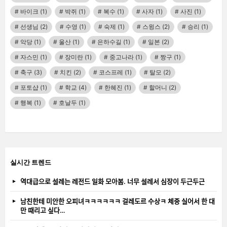
바이크
(1)
박쥐
(1)
복수
(1)
사자
(1)
사진
(1)
선생님
(2)
수영
(1)
숙제
(1)
스윙스
(2)
승리
(1)
악당
(1)
울산
(1)
은하수길
(1)
일본
(2)
자스민
(1)
장미란
(1)
중고나라
(1)
짱구
(1)
축구
(3)
치킨
(2)
코스프레
(1)
탈모
(2)
포토샵
(1)
학교
(4)
한혜진
(1)
할머니
(2)
행복
(1)
호날두
(1)
실시간 트렌드
역대급으로 설레는 레전드 일화 모아봄. 너무 설레서 심장이 두근두근
남친한테 미안한 오피녀ㅋㅋㅋㅋㅋㅋ 걸레도르 수상ㅋ 체중 실어서 한 대
만 때리고 싶다…