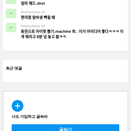
엄마 헤드.shot
Anonymous on
편의점 알바생 빡칠 때
Anonymous on
동전으로 아이팟 뽑기.machine 와.. 이거 아이디어 좋다ㅋㅋㅋ 이
게 뭐라고 8분 넋 놓고 봄ㅋㅋ
최근 댓글
너도 가입하고 글싸라
CREATE
글싸기