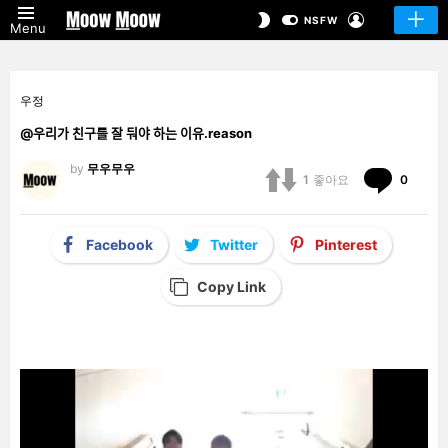
LOGIN
SWITCH
NSFW
Menu
SKIN
우정
@우리가 친구를 잘 둬야 하는 이유.reason
by
무우무우
Comm
1
좋아요
0
Facebook
Twitter
Pinterest
Copy Link