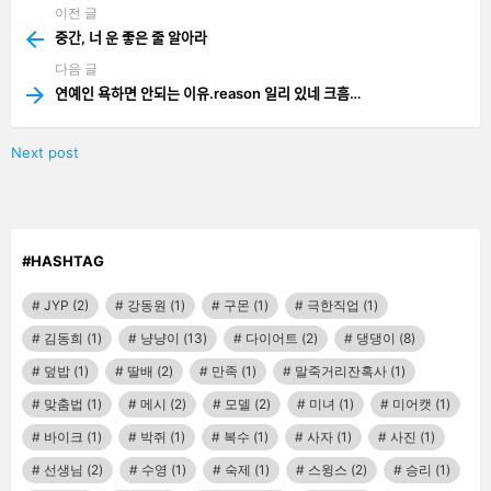
이전 글
See
more
중간, 너 운 좋은 줄 알아라
다음 글
연예인 욕하면 안되는 이유.reason 일리 있네 크흠…
Next post
#HASHTAG
JYP
(2)
강동원
(1)
구몬
(1)
극한직업
(1)
김동희
(1)
냥냥이
(13)
다이어트
(2)
댕댕이
(8)
덮밥
(1)
딸배
(2)
만족
(1)
말죽거리잔혹사
(1)
맞춤법
(1)
메시
(2)
모델
(2)
미녀
(1)
미어캣
(1)
바이크
(1)
박쥐
(1)
복수
(1)
사자
(1)
사진
(1)
선생님
(2)
수영
(1)
숙제
(1)
스윙스
(2)
승리
(1)