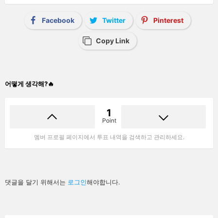
Facebook
Twitter
Pinterest
Copy Link
어떻게 생각해?🔥
1
Point
멤버 프로필 페이지에서 투표 내역을 검색하고 관리하세요.
답
댓글을 달기 위해서는
로그인
해야합니다.
글
남
기
기