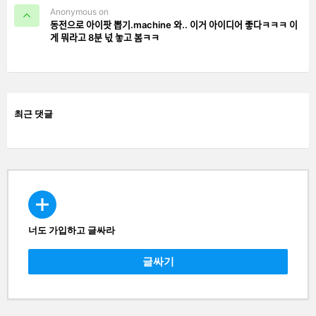
Anonymous on
동전으로 아이팟 뽑기.machine 와.. 이거 아이디어 좋다ㅋㅋㅋ 이
게 뭐라고 8분 넋 놓고 봄ㅋㅋ
최근 댓글
너도 가입하고 글싸라
CREATE
글싸기