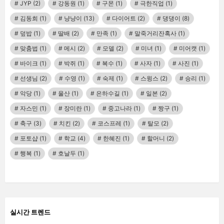
JYP
(2)
강동원
(1)
구몬
(1)
극한직업
(1)
김동희
(1)
냥냥이
(13)
다이어트
(2)
댕댕이
(8)
덮밥
(1)
딸배
(2)
만족
(1)
말죽거리잔혹사
(1)
맞춤법
(1)
메시
(2)
모델
(2)
미녀
(1)
미어캣
(1)
바이크
(1)
박쥐
(1)
복수
(1)
사자
(1)
사진
(1)
선생님
(2)
수영
(1)
숙제
(1)
스윙스
(2)
승리
(1)
악당
(1)
울산
(1)
은하수길
(1)
일본
(2)
자스민
(1)
장미란
(1)
중고나라
(1)
짱구
(1)
축구
(3)
치킨
(2)
코스프레
(1)
탈모
(2)
포토샵
(1)
학교
(4)
한혜진
(1)
할머니
(2)
행복
(1)
호날두
(1)
실시간 트렌드