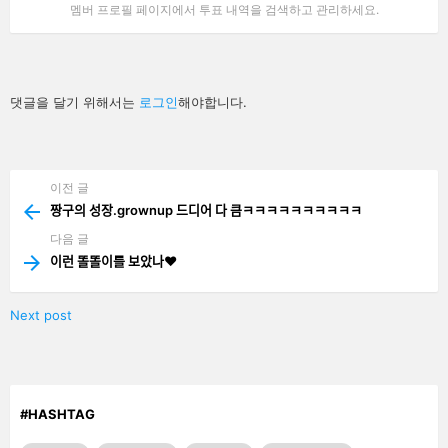
멤버 프로필 페이지에서 투표 내역을 검색하고 관리하세요.
답
댓글을 달기 위해서는
로그인
해야합니다.
글
남
기
기
이전 글
See
more
짱구의 성장.grownup 드디어 다 큼ㅋㅋㅋㅋㅋㅋㅋㅋㅋㅋ
다음 글
이런 똘똘이를 보았나❤️
Next post
#HASHTAG