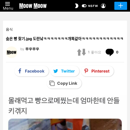
LOGIN
SWITCH
NSFW
Menu
SKIN
음식
숨은 빵 찾기.jpg 도란낰ㅋㅋㅋㅋㅋㅋㅋ개똑같아ㅋㅋㅋㅋㅋㅋㅋㅋㅋㅋㅋㅋ
by
무우무우
Comm
1
좋아요
0
Facebook
Twitter
Pinterest
Copy Link