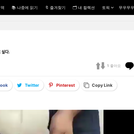
내역
📚 나중에 읽기
🔖 즐겨찾기
🗂 내 컬렉션
토픽
무우무우
 싶다.
1
좋아요
book
Twitter
Pinterest
Copy Link