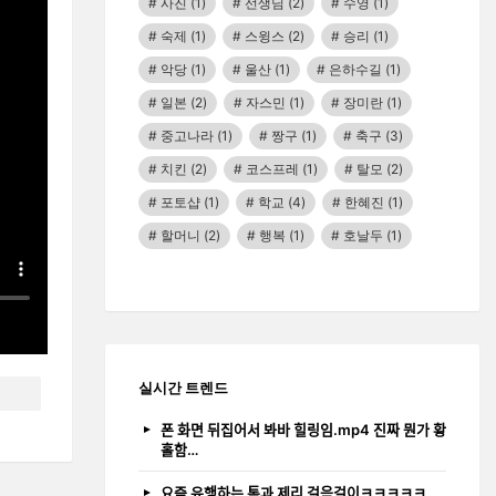
사진
(1)
선생님
(2)
수영
(1)
숙제
(1)
스윙스
(2)
승리
(1)
악당
(1)
울산
(1)
은하수길
(1)
일본
(2)
자스민
(1)
장미란
(1)
중고나라
(1)
짱구
(1)
축구
(3)
치킨
(2)
코스프레
(1)
탈모
(2)
포토샵
(1)
학교
(4)
한혜진
(1)
할머니
(2)
행복
(1)
호날두
(1)
실시간 트렌드
폰 화면 뒤집어서 봐바 힐링임.mp4 진짜 뭔가 황
홀함…
요즘 유행하는 톰과 제리 걸음걸이ㅋㅋㅋㅋㅋ