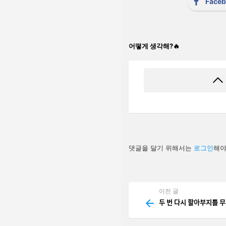
Face
어떻게 생각해?🔥
답
댓글을 달기 위해서는
로그인
해야
글
남
기
기
이전 글
See
more
두 번 다시 할아부지를 