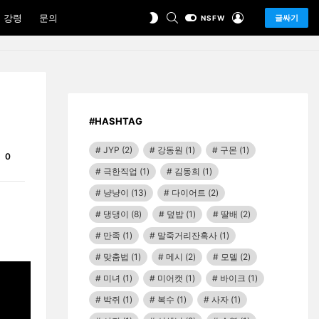
SEARCH
LOGIN
SWITCH
 강령
문의
글싸기
NSFW
SKIN
#HASHTAG
JYP
(2)
강동원
(1)
구몬
(1)
Comments
0
극한직업
(1)
김동희
(1)
냥냥이
(13)
다이어트
(2)
댕댕이
(8)
덮밥
(1)
딸배
(2)
만족
(1)
말죽거리잔혹사
(1)
맞춤법
(1)
메시
(2)
모델
(2)
미녀
(1)
미어캣
(1)
바이크
(1)
박쥐
(1)
복수
(1)
사자
(1)