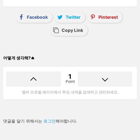
Facebook
Twitter
Pinterest
Copy Link
어떻게 생각해?🔥
1
Point
멤버 프로필 페이지에서 투표 내역을 검색하고 관리하세요.
답
댓글을 달기 위해서는
로그인
해야합니다.
글
남
기
기