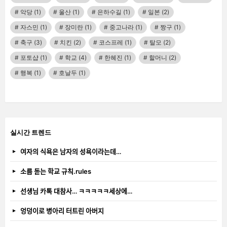
악당
(1)
울산
(1)
은하수길
(1)
일본
(2)
자스민
(1)
장미란
(1)
중고나라
(1)
짱구
(1)
축구
(3)
치킨
(2)
코스프레
(1)
탈모
(2)
포토샵
(1)
학교
(4)
한혜진
(1)
할머니
(2)
행복
(1)
호날두
(1)
실시간 트렌드
여자의 식욕은 남자의 성욕이라는데…
소름 돋는 학교 규칙.rules
선생님 카톡 대참사… ㅋㅋㅋㅋㅋ세상에…
엉덩이로 병아리 터트린 아버지