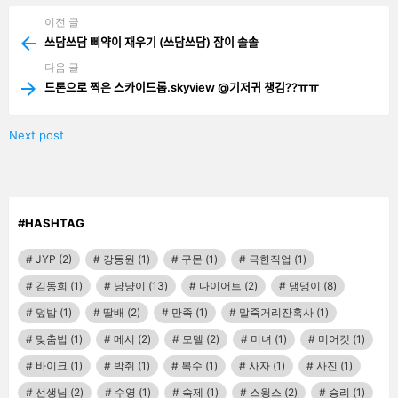
이전 글
See
more
쓰담쓰담 삐약이 재우기 (쓰담쓰담) 잠이 솔솔
다음 글
드론으로 찍은 스카이드롭.skyview @기저귀 챙김??ㅠㅠ
Next post
#HASHTAG
JYP
(2)
강동원
(1)
구몬
(1)
극한직업
(1)
김동희
(1)
냥냥이
(13)
다이어트
(2)
댕댕이
(8)
덮밥
(1)
딸배
(2)
만족
(1)
말죽거리잔혹사
(1)
맞춤법
(1)
메시
(2)
모델
(2)
미녀
(1)
미어캣
(1)
바이크
(1)
박쥐
(1)
복수
(1)
사자
(1)
사진
(1)
선생님
(2)
수영
(1)
숙제
(1)
스윙스
(2)
승리
(1)