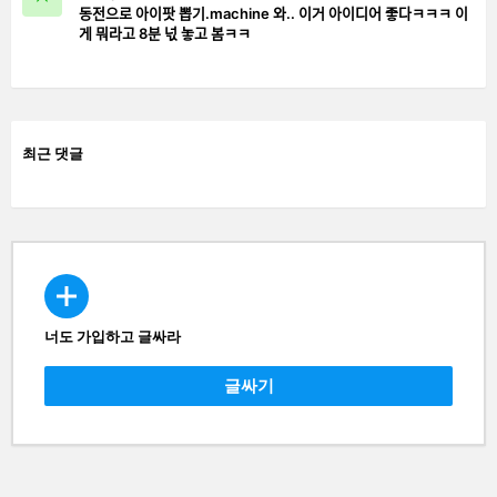
동전으로 아이팟 뽑기.machine 와.. 이거 아이디어 좋다ㅋㅋㅋ 이
게 뭐라고 8분 넋 놓고 봄ㅋㅋ
최근 댓글
너도 가입하고 글싸라
CREATE
글싸기