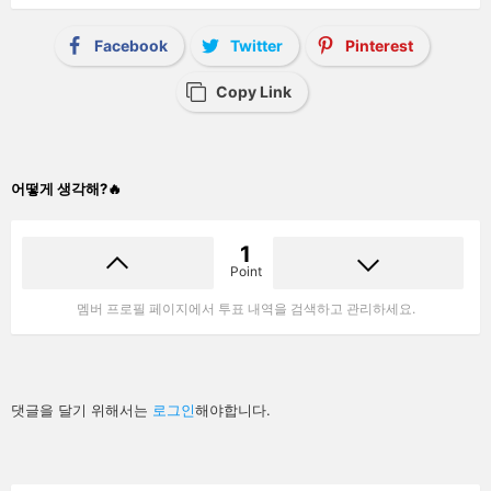
Facebook
Twitter
Pinterest
Copy Link
어떻게 생각해?🔥
1
Point
멤버 프로필 페이지에서 투표 내역을 검색하고 관리하세요.
답
댓글을 달기 위해서는
로그인
해야합니다.
글
남
기
기