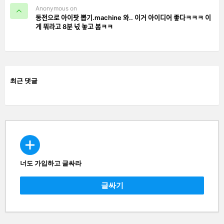
Anonymous on
동전으로 아이팟 뽑기.machine 와.. 이거 아이디어 좋다ㅋㅋㅋ 이
게 뭐라고 8분 넋 놓고 봄ㅋㅋ
최근 댓글
너도 가입하고 글싸라
CREATE
글싸기