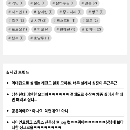
악당
(1)
울산
(1)
은하수길
(1)
일본
(2)
자스민
(1)
장미란
(1)
중고나라
(1)
짱구
(1)
축구
(3)
치킨
(2)
코스프레
(1)
탈모
(2)
포토샵
(1)
학교
(4)
한혜진
(1)
할머니
(2)
행복
(1)
호날두
(1)
실시간 트렌드
역대급으로 설레는 레전드 일화 모아봄. 너무 설레서 심장이 두근두근
남친한테 미안한 오피녀ㅋㅋㅋㅋㅋㅋ 걸레도르 수상ㅋ 체중 실어서 한 대
만 때리고 싶다…
공룡이에요? 아니요, 악언데요? 아니…
자이언트핑크 스윙스 친동생 썰.jpg 컼ㅋㅋ뭐야ㅋㅋㅋㅋㅋㅋ친남매 보다
더한 싱크로율ㅋㅋㅋㅋㅋㅋㅋㅋ