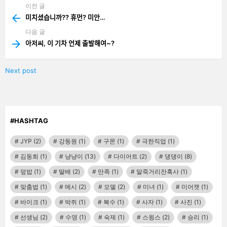
이전 글
See
more
미치셨습니까?? 휴먼? 미안…
다음 글
아저씨, 이 기차 언제 출발해여~?
Next post
#HASHTAG
JYP
(2)
강동원
(1)
구몬
(1)
극한직업
(1)
김동희
(1)
냥냥이
(13)
다이어트
(2)
댕댕이
(8)
덮밥
(1)
딸배
(2)
만족
(1)
말죽거리잔혹사
(1)
맞춤법
(1)
메시
(2)
모델
(2)
미녀
(1)
미어캣
(1)
바이크
(1)
박쥐
(1)
복수
(1)
사자
(1)
사진
(1)
선생님
(2)
수영
(1)
숙제
(1)
스윙스
(2)
승리
(1)