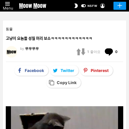
LOGIN
SWITCH
NSFW
Menu
SKIN
동물
고냥이 요놈들 성질 머리 보소ㅋㅋㅋㅋㅋㅋㅋㅋㅋㅋㅋㅋ
by
무우무우
Comm
1
좋아요
0
Facebook
Twitter
Pinterest
Copy Link