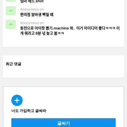
엄마 헤드.shot
Anonymous on
편의점 알바생 빡칠 때
Anonymous on
동전으로 아이팟 뽑기.machine 와.. 이거 아이디어 좋다ㅋㅋㅋ 이
게 뭐라고 8분 넋 놓고 봄ㅋㅋ
최근 댓글
너도 가입하고 글싸라
CREATE
글싸기