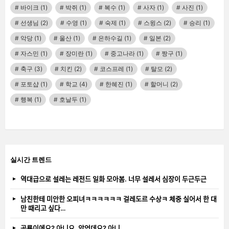
바이크
(1)
박쥐
(1)
복수
(1)
사자
(1)
사진
(1)
선생님
(2)
수영
(1)
숙제
(1)
스윙스
(2)
승리
(1)
악당
(1)
울산
(1)
은하수길
(1)
일본
(2)
자스민
(1)
장미란
(1)
중고나라
(1)
짱구
(1)
축구
(3)
치킨
(2)
코스프레
(1)
탈모
(2)
포토샵
(1)
학교
(4)
한혜진
(1)
할머니
(2)
행복
(1)
호날두
(1)
실시간 트렌드
역대급으로 설레는 레전드 일화 모아봄. 너무 설레서 심장이 두근두근
남친한테 미안한 오피녀ㅋㅋㅋㅋㅋㅋ 걸레도르 수상ㅋ 체중 실어서 한 대
만 때리고 싶다…
공룡이에요? 아니요, 악언데요? 아니…