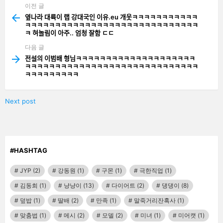
이전 글
See
more
옆나라 대륙이 랩 강대국인 이유.eu 개웃ㅋㅋㅋㅋㅋㅋㅋㅋㅋㅋㅋ
ㅋㅋㅋㅋㅋㅋㅋㅋㅋㅋㅋㅋㅋㅋㅋㅋㅋㅋㅋㅋㅋㅋㅋㅋㅋㅋㅋㅋㅋ
ㅋ 혀놀림이 아주.. 엄청 잘함 ㄷㄷ
다음 글
전설의 이범배 형님ㅋㅋㅋㅋㅋㅋㅋㅋㅋㅋㅋㅋㅋㅋㅋㅋㅋㅋㅋㅋ
ㅋㅋㅋㅋㅋㅋㅋㅋㅋㅋㅋㅋㅋㅋㅋㅋㅋㅋㅋㅋㅋㅋㅋㅋㅋㅋㅋㅋㅋ
ㅋㅋㅋㅋㅋㅋㅋㅋㅋ
Next post
#HASHTAG
JYP
(2)
강동원
(1)
구몬
(1)
극한직업
(1)
김동희
(1)
냥냥이
(13)
다이어트
(2)
댕댕이
(8)
덮밥
(1)
딸배
(2)
만족
(1)
말죽거리잔혹사
(1)
맞춤법
(1)
메시
(2)
모델
(2)
미녀
(1)
미어캣
(1)