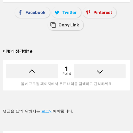
Facebook
Twitter
Pinterest
Copy Link
어떻게 생각해?🔥
1
Point
멤버 프로필 페이지에서 투표 내역을 검색하고 관리하세요.
답
댓글을 달기 위해서는
로그인
해야합니다.
글
남
기
기