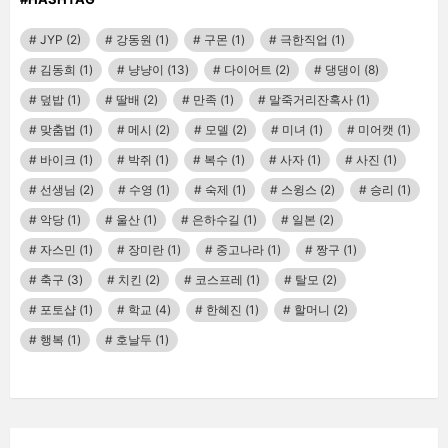
JYP
(2)
강동원
(1)
구몬
(1)
극한직업
(1)
김동희
(1)
냥냥이
(13)
다이어트
(2)
댕댕이
(8)
덮밥
(1)
딸배
(2)
만족
(1)
말죽거리잔혹사
(1)
맞춤법
(1)
메시
(2)
모델
(2)
미녀
(1)
미어캣
(1)
바이크
(1)
박쥐
(1)
복수
(1)
사자
(1)
사진
(1)
선생님
(2)
수영
(1)
숙제
(1)
스윙스
(2)
승리
(1)
악당
(1)
울산
(1)
은하수길
(1)
일본
(2)
자스민
(1)
장미란
(1)
중고나라
(1)
짱구
(1)
축구
(3)
치킨
(2)
코스프레
(1)
탈모
(2)
포토샵
(1)
학교
(4)
한혜진
(1)
할머니
(2)
행복
(1)
호날두
(1)