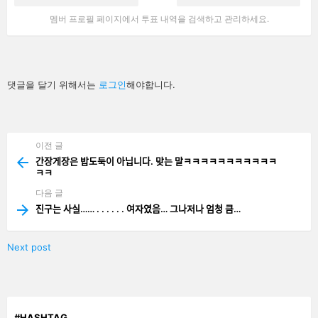
멤버 프로필 페이지에서 투표 내역을 검색하고 관리하세요.
답
댓글을 달기 위해서는
로그인
해야합니다.
글
남
기
기
이전 글
See
more
간장게장은 밥도둑이 아닙니다. 맞는 말ㅋㅋㅋㅋㅋㅋㅋㅋㅋㅋㅋ
ㅋㅋ
다음 글
진구는 사실…… . . . . . . 여자였음… 그나저나 엄청 큼…
Next post
#HASHTAG