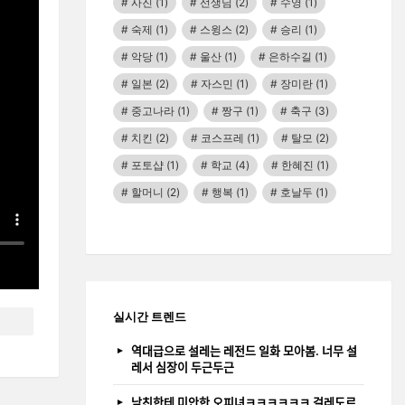
사진
(1)
선생님
(2)
수영
(1)
숙제
(1)
스윙스
(2)
승리
(1)
악당
(1)
울산
(1)
은하수길
(1)
일본
(2)
자스민
(1)
장미란
(1)
중고나라
(1)
짱구
(1)
축구
(3)
치킨
(2)
코스프레
(1)
탈모
(2)
포토샵
(1)
학교
(4)
한혜진
(1)
할머니
(2)
행복
(1)
호날두
(1)
실시간 트렌드
역대급으로 설레는 레전드 일화 모아봄. 너무 설
레서 심장이 두근두근
남친한테 미안한 오피녀ㅋㅋㅋㅋㅋㅋ 걸레도르