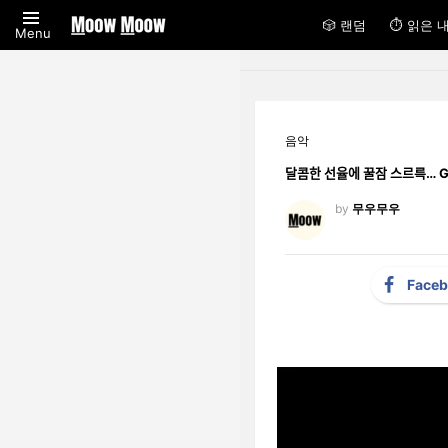
🎲 랜덤
⏱ 읽은 
Menu
음악
달콤한 선율에 꿀잠 스
by
무우무우
Face