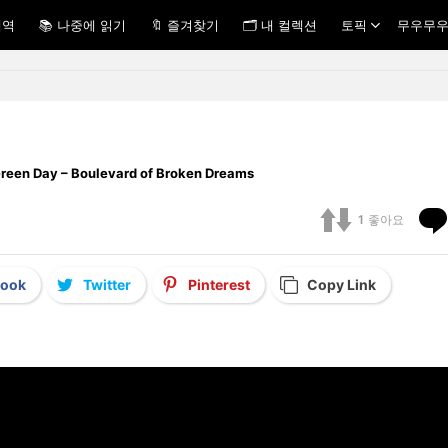
내역
📚 나중에 읽기
🔖 즐겨찾기
🗂 내 컬렉션
토픽
무우무우
르륵… Green Day – Boulevard of Broken Dreams
1
좋아요
book
Twitter
Pinterest
Copy Link