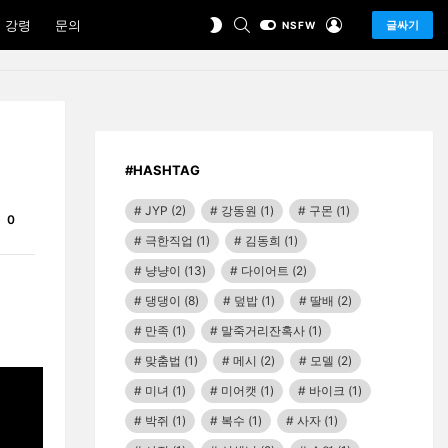
SEARCH
LOGIN
SWITCH
 강령
문의
글싸기
NSFW
SKIN
#HASHTAG
JYP
(2)
강동원
(1)
구몬
(1)
Comments
0
극한직업
(1)
김동희
(1)
냥냥이
(13)
다이어트
(2)
댕댕이
(8)
덮밥
(1)
딸배
(2)
만족
(1)
말죽거리잔혹사
(1)
맞춤법
(1)
메시
(2)
모델
(2)
미녀
(1)
미어캣
(1)
바이크
(1)
박쥐
(1)
복수
(1)
사자
(1)