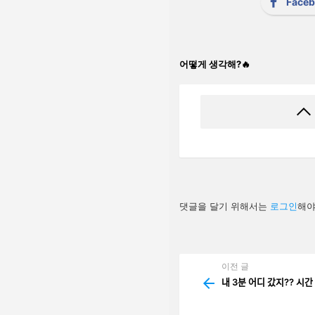
Face
어떻게 생각해?🔥
답
댓글을 달기 위해서는
로그인
해야
글
남
기
기
이전 글
See
more
내 3분 어디 갔지?? 시간