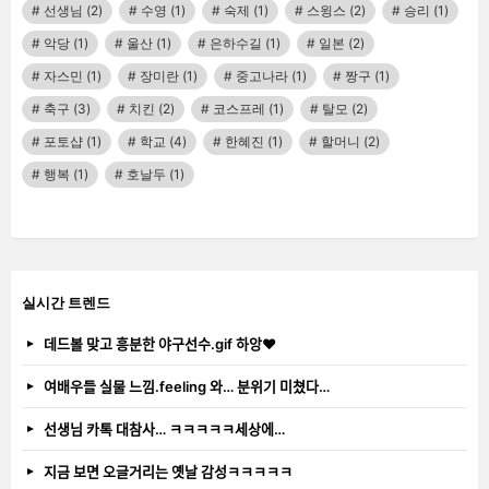
선생님
(2)
수영
(1)
숙제
(1)
스윙스
(2)
승리
(1)
악당
(1)
울산
(1)
은하수길
(1)
일본
(2)
자스민
(1)
장미란
(1)
중고나라
(1)
짱구
(1)
축구
(3)
치킨
(2)
코스프레
(1)
탈모
(2)
포토샵
(1)
학교
(4)
한혜진
(1)
할머니
(2)
행복
(1)
호날두
(1)
실시간 트렌드
데드볼 맞고 흥분한 야구선수.gif 하앙❤️
여배우들 실물 느낌.feeling 와… 분위기 미쳤다…
선생님 카톡 대참사… ㅋㅋㅋㅋㅋ세상에…
지금 보면 오글거리는 옛날 감성ㅋㅋㅋㅋㅋ