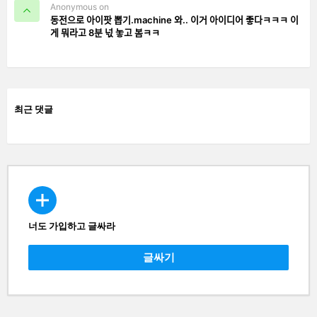
Anonymous on
동전으로 아이팟 뽑기.machine 와.. 이거 아이디어 좋다ㅋㅋㅋ 이
게 뭐라고 8분 넋 놓고 봄ㅋㅋ
최근 댓글
너도 가입하고 글싸라
CREATE
글싸기