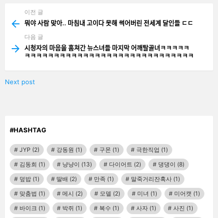
이전 글
See
more
뭐야 사람 맞아.. 마침내 고이다 못해 썩어버린 전세계 달인들 ㄷㄷ
다음 글
시청자의 마음을 훔쳐간 뉴스녀들 마지막 어깨탈골녀ㅋㅋㅋㅋㅋ
ㅋㅋㅋㅋㅋㅋㅋㅋㅋㅋㅋㅋㅋㅋㅋㅋㅋㅋㅋㅋㅋㅋㅋㅋㅋㅋㅋㅋㅋ
Next post
#HASHTAG
JYP
(2)
강동원
(1)
구몬
(1)
극한직업
(1)
김동희
(1)
냥냥이
(13)
다이어트
(2)
댕댕이
(8)
덮밥
(1)
딸배
(2)
만족
(1)
말죽거리잔혹사
(1)
맞춤법
(1)
메시
(2)
모델
(2)
미녀
(1)
미어캣
(1)
바이크
(1)
박쥐
(1)
복수
(1)
사자
(1)
사진
(1)