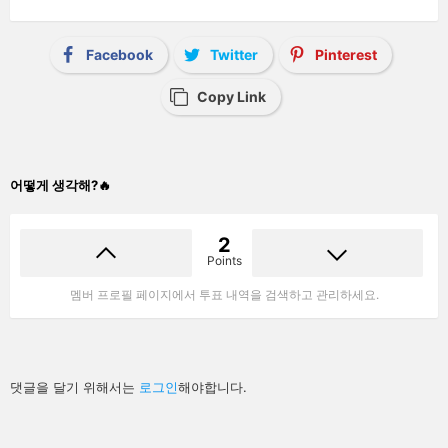
Facebook
Twitter
Pinterest
Copy Link
어떻게 생각해?🔥
2
Points
멤버 프로필 페이지에서 투표 내역을 검색하고 관리하세요.
답
댓글을 달기 위해서는
로그인
해야합니다.
글
남
기
기