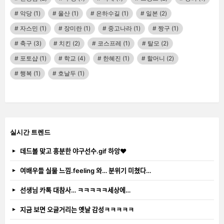
악당
(1)
울산
(1)
은하수길
(1)
일본
(2)
자스민
(1)
장미란
(1)
중고나라
(1)
짱구
(1)
축구
(3)
치킨
(2)
코스프레
(1)
탈모
(2)
포토샵
(1)
학교
(4)
한혜진
(1)
할머니
(2)
행복
(1)
호날두
(1)
실시간 트렌드
데드볼 맞고 흥분한 야구선수.gif 하앙❤️
여배우들 실물 느낌.feeling 와… 분위기 미쳤다…
선생님 카톡 대참사… ㅋㅋㅋㅋㅋ세상에…
지금 보면 오글거리는 옛날 감성ㅋㅋㅋㅋㅋ