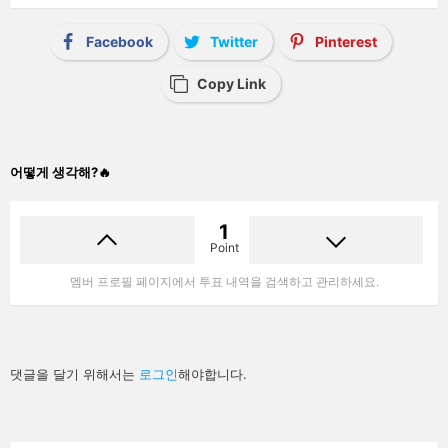
Facebook
Twitter
Pinterest
Copy Link
어떻게 생각해?🔥
1
Point
멤버 프로필 페이지에서 투표 내역을 검색하고 관리하세요.
답
댓글을 달기 위해서는
로그인
해야합니다.
글
남
기
기