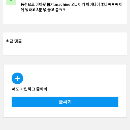
동전으로 아이팟 뽑기.machine 와.. 이거 아이디어 좋다ㅋㅋㅋ 이
게 뭐라고 8분 넋 놓고 봄ㅋㅋ
최근 댓글
너도 가입하고 글싸라
CREATE
글싸기