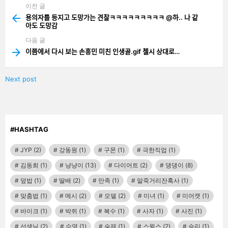
이전 글
See
more
용의자를 등지고 도망가는 견찰ㅋㅋㅋㅋㅋㅋㅋㅋㅋ @하.. 나 같
아도 도망감
다음 글
이쯤에서 다시 보는 손흥민 미친 인생골.gif 첼시 상대로…
Next post
#HASHTAG
JYP
(2)
강동원
(1)
구몬
(1)
극한직업
(1)
김동희
(1)
냥냥이
(13)
다이어트
(2)
댕댕이
(8)
덮밥
(1)
딸배
(2)
만족
(1)
말죽거리잔혹사
(1)
맞춤법
(1)
메시
(2)
모델
(2)
미녀
(1)
미어캣
(1)
바이크
(1)
박쥐
(1)
복수
(1)
사자
(1)
사진
(1)
선생님
(2)
수영
(1)
숙제
(1)
스윙스
(2)
승리
(1)