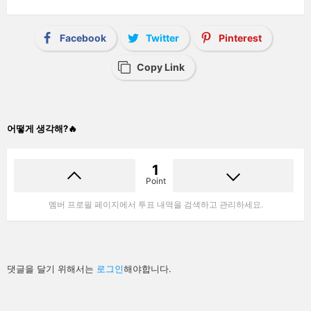
Facebook
Twitter
Pinterest
Copy Link
어떻게 생각해?🔥
1
Point
멤버 프로필 페이지에서 투표 내역을 검색하고 관리하세요.
답
댓글을 달기 위해서는
로그인
해야합니다.
글
남
기
기