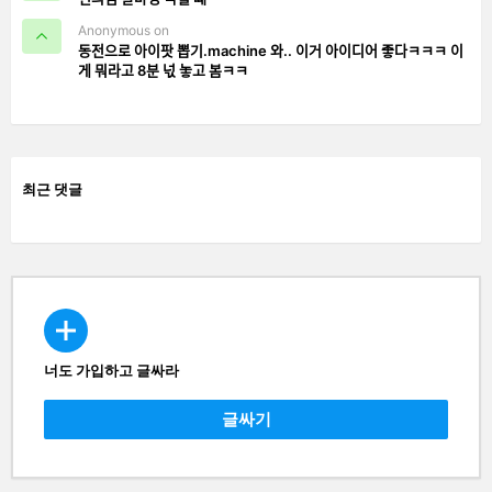
Anonymous on
동전으로 아이팟 뽑기.machine 와.. 이거 아이디어 좋다ㅋㅋㅋ 이
게 뭐라고 8분 넋 놓고 봄ㅋㅋ
최근 댓글
너도 가입하고 글싸라
CREATE
글싸기