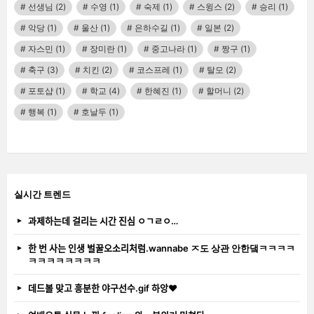
선생님
(2)
수영
(1)
숙제
(1)
스윙스
(2)
승리
(1)
악당
(1)
울산
(1)
은하수길
(1)
일본
(2)
자스민
(1)
장미란
(1)
중고나라
(1)
짱구
(1)
축구
(3)
치킨
(2)
코스프레
(1)
탈모
(2)
포토샵
(1)
학교
(4)
한혜진
(1)
할머니
(2)
행복
(1)
호날두
(1)
실시간 트렌드
과제하는데 걸리는 시간 진심 ㅇㄱㄹㅇ…
한 번 사는 인생 벌꿀오소리처럼.wannabe ㅈ도 상관 안한댘ㅋㅋㅋㅋ
ㅋㅋㅋㅋㅋㅋㅋㅋ
데드볼 맞고 흥분한 야구선수.gif 하앙❤️