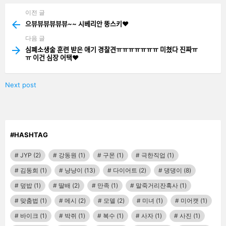
이전 글
See
more
으뷰뷰뷰뷰뷰뷰~~ 시베리안 뚱스키❤️
다음 글
심폐소생술 훈련 받은 애기 경찰견ㅠㅠㅠㅠㅠㅠㅠ 미쳤다 진짜ㅠ
ㅠ 이건 심장 어택❤️
Next post
#HASHTAG
JYP
(2)
강동원
(1)
구몬
(1)
극한직업
(1)
김동희
(1)
냥냥이
(13)
다이어트
(2)
댕댕이
(8)
덮밥
(1)
딸배
(2)
만족
(1)
말죽거리잔혹사
(1)
맞춤법
(1)
메시
(2)
모델
(2)
미녀
(1)
미어캣
(1)
바이크
(1)
박쥐
(1)
복수
(1)
사자
(1)
사진
(1)