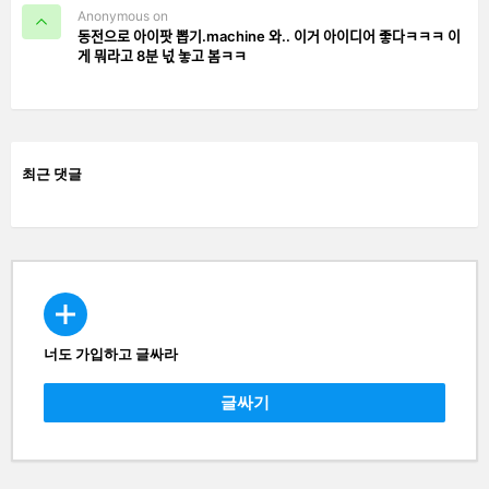
Anonymous on
동전으로 아이팟 뽑기.machine 와.. 이거 아이디어 좋다ㅋㅋㅋ 이
게 뭐라고 8분 넋 놓고 봄ㅋㅋ
최근 댓글
너도 가입하고 글싸라
CREATE
글싸기