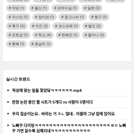
악당
(1)
울산
(1)
은하수길
(1)
일본
(2)
자스민
(1)
장미란
(1)
중고나라
(1)
짱구
(1)
축구
(3)
치킨
(2)
코스프레
(1)
탈모
(2)
포토샵
(1)
학교
(4)
한혜진
(1)
할머니
(2)
행복
(1)
호날두
(1)
실시간 트렌드
적성에 맞는 일을 찾았닼ㅋㅋㅋㅋㅋㅋ.mp4
한창 논란 중인 짤 시트가 5개다 vs 사람이 5명이다
우리 집순이는요.. 바라는 거 ㅈㄴ 많네.. 아줌마 그냥 집에 있어요.
노빠꾸 다이빙ㅋㅋㅋㅋㅋㅋㅋㅋㅋㅋㅋㅋㅋㅋㅋㅋㅋㅋㅋㅋㅋ ㄹㅇ 노빠
꾸 가면 갈수록 심해지네ㅋㅋㅋㅋㅋㅋㅋㅋㅋㅋㅋ