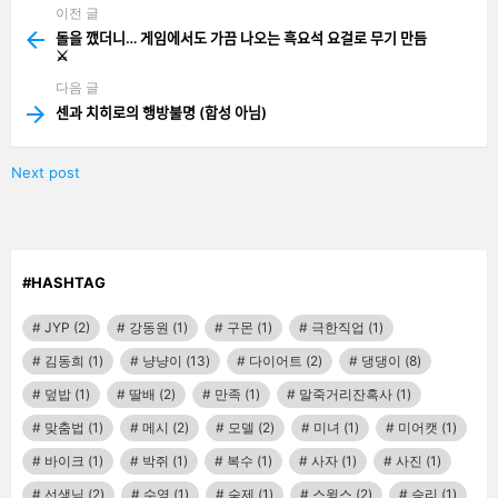
이전 글
See
more
돌을 깼더니… 게임에서도 가끔 나오는 흑요석 요걸로 무기 만듬
⚔️
다음 글
센과 치히로의 행방불명 (합성 아님)
Next post
#HASHTAG
JYP
(2)
강동원
(1)
구몬
(1)
극한직업
(1)
김동희
(1)
냥냥이
(13)
다이어트
(2)
댕댕이
(8)
덮밥
(1)
딸배
(2)
만족
(1)
말죽거리잔혹사
(1)
맞춤법
(1)
메시
(2)
모델
(2)
미녀
(1)
미어캣
(1)
바이크
(1)
박쥐
(1)
복수
(1)
사자
(1)
사진
(1)
선생님
(2)
수영
(1)
숙제
(1)
스윙스
(2)
승리
(1)