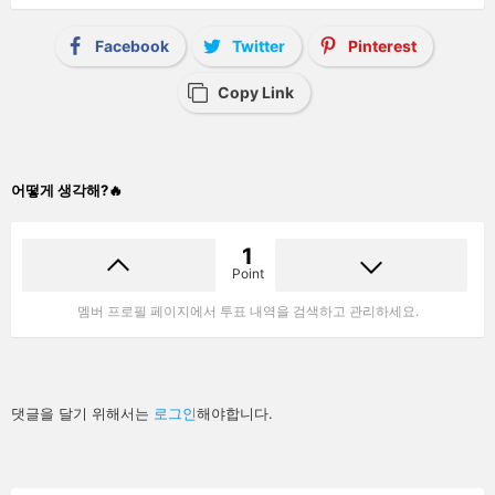
Facebook
Twitter
Pinterest
Copy Link
어떻게 생각해?🔥
1
Point
멤버 프로필 페이지에서 투표 내역을 검색하고 관리하세요.
답
댓글을 달기 위해서는
로그인
해야합니다.
글
남
기
기