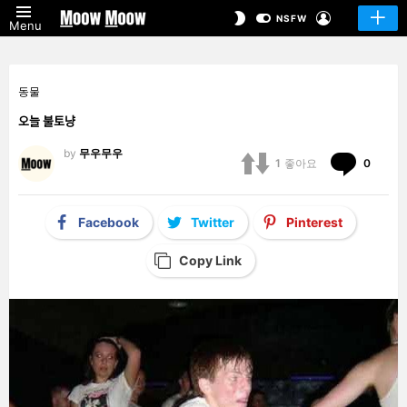
LOGIN
SWITCH
NSFW
Menu
SKIN
동물
오늘 불토냥
by
무우무우
Comm
1
좋아요
0
Facebook
Twitter
Pinterest
Copy Link