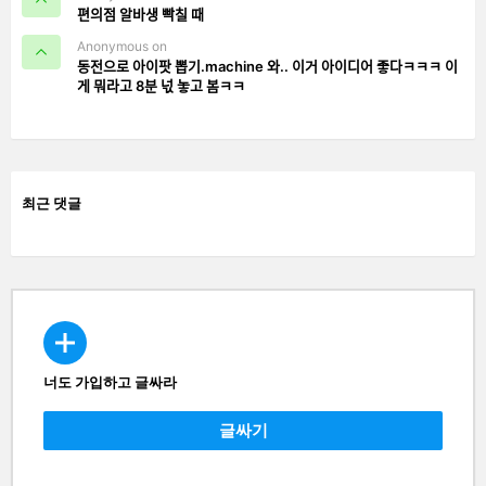
편의점 알바생 빡칠 때
Anonymous on
동전으로 아이팟 뽑기.machine 와.. 이거 아이디어 좋다ㅋㅋㅋ 이
게 뭐라고 8분 넋 놓고 봄ㅋㅋ
최근 댓글
너도 가입하고 글싸라
CREATE
글싸기