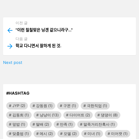
남
기
기
이전 글
See
more
"이런 칠칠맞은 닝겐 같으니라구…"
다음 글
학교 다니면서 잘하게 된 것.
Next post
#HASHTAG
JYP
(2)
강동원
(1)
구몬
(1)
극한직업
(1)
김동희
(1)
냥냥이
(13)
다이어트
(2)
댕댕이
(8)
덮밥
(1)
딸배
(2)
만족
(1)
말죽거리잔혹사
(1)
맞춤법
(1)
메시
(2)
모델
(2)
미녀
(1)
미어캣
(1)