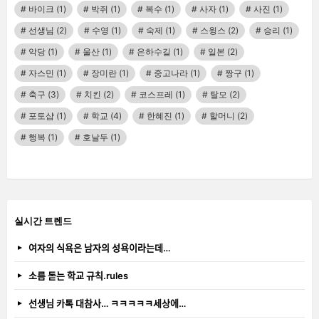
바이크
(1)
박쥐
(1)
복수
(1)
사자
(1)
사진
(1)
선생님
(2)
수영
(1)
숙제
(1)
스윙스
(2)
승리
(1)
악당
(1)
울산
(1)
은하수길
(1)
일본
(2)
자스민
(1)
장미란
(1)
중고나라
(1)
짱구
(1)
축구
(3)
치킨
(2)
코스프레
(1)
탈모
(2)
포토샵
(1)
학교
(4)
한혜진
(1)
할머니
(2)
행복
(1)
호날두
(1)
실시간 트렌드
여자의 식욕은 남자의 성욕이라는데…
소름 돋는 학교 규칙.rules
선생님 카톡 대참사… ㅋㅋㅋㅋㅋ세상에…