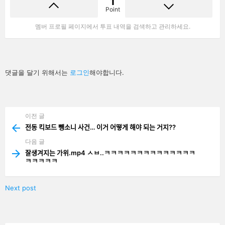
1
Point
멤버 프로필 페이지에서 투표 내역을 검색하고 관리하세요.
답
댓글을 달기 위해서는
로그인
해야합니다.
글
남
기
기
이전 글
See
more
전동 킥보드 뺑소니 사건… 이거 어떻게 해야 되는 거지??
다음 글
잘생겨지는 가위.mp4 ㅅㅂ..ㅋㅋㅋㅋㅋㅋㅋㅋㅋㅋㅋㅋㅋㅋ
ㅋㅋㅋㅋㅋ
Next post