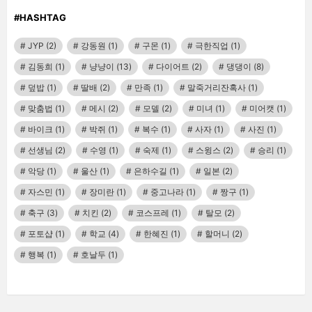
#HASHTAG
JYP
(2)
강동원
(1)
구몬
(1)
극한직업
(1)
김동희
(1)
냥냥이
(13)
다이어트
(2)
댕댕이
(8)
덮밥
(1)
딸배
(2)
만족
(1)
말죽거리잔혹사
(1)
맞춤법
(1)
메시
(2)
모델
(2)
미녀
(1)
미어캣
(1)
바이크
(1)
박쥐
(1)
복수
(1)
사자
(1)
사진
(1)
선생님
(2)
수영
(1)
숙제
(1)
스윙스
(2)
승리
(1)
악당
(1)
울산
(1)
은하수길
(1)
일본
(2)
자스민
(1)
장미란
(1)
중고나라
(1)
짱구
(1)
축구
(3)
치킨
(2)
코스프레
(1)
탈모
(2)
포토샵
(1)
학교
(4)
한혜진
(1)
할머니
(2)
행복
(1)
호날두
(1)