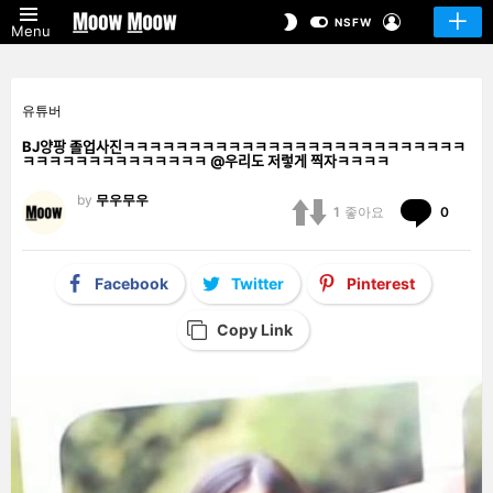
LOGIN
SWITCH
NSFW
Menu
SKIN
유튜버
BJ양팡 졸업사진ㅋㅋㅋㅋㅋㅋㅋㅋㅋㅋㅋㅋㅋㅋㅋㅋㅋㅋㅋㅋㅋㅋㅋㅋㅋㅋ
ㅋㅋㅋㅋㅋㅋㅋㅋㅋㅋㅋㅋㅋㅋ @우리도 저렇게 찍자ㅋㅋㅋㅋ
by
무우무우
Comm
1
좋아요
0
Facebook
Twitter
Pinterest
Copy Link