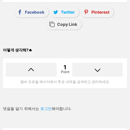
Facebook
Twitter
Pinterest
Copy Link
어떻게 생각해?🔥
1
Point
멤버 프로필 페이지에서 투표 내역을 검색하고 관리하세요.
답
댓글을 달기 위해서는
로그인
해야합니다.
글
남
기
기