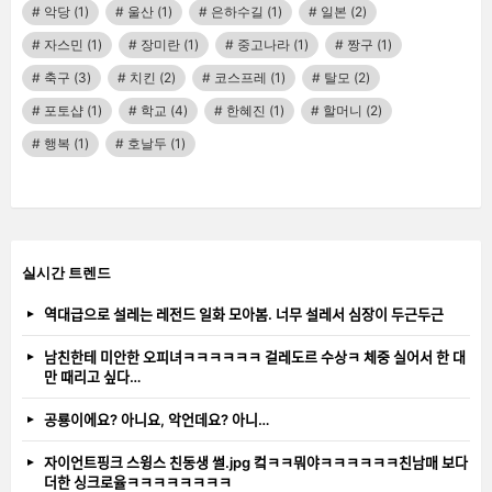
악당
(1)
울산
(1)
은하수길
(1)
일본
(2)
자스민
(1)
장미란
(1)
중고나라
(1)
짱구
(1)
축구
(3)
치킨
(2)
코스프레
(1)
탈모
(2)
포토샵
(1)
학교
(4)
한혜진
(1)
할머니
(2)
행복
(1)
호날두
(1)
실시간 트렌드
역대급으로 설레는 레전드 일화 모아봄. 너무 설레서 심장이 두근두근
남친한테 미안한 오피녀ㅋㅋㅋㅋㅋㅋ 걸레도르 수상ㅋ 체중 실어서 한 대
만 때리고 싶다…
공룡이에요? 아니요, 악언데요? 아니…
자이언트핑크 스윙스 친동생 썰.jpg 컼ㅋㅋ뭐야ㅋㅋㅋㅋㅋㅋ친남매 보다
더한 싱크로율ㅋㅋㅋㅋㅋㅋㅋㅋ