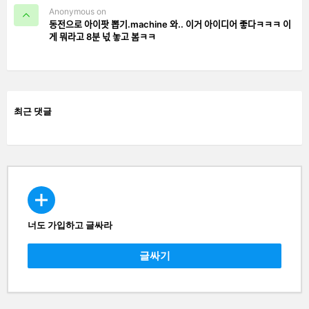
Anonymous on
동전으로 아이팟 뽑기.machine 와.. 이거 아이디어 좋다ㅋㅋㅋ 이
게 뭐라고 8분 넋 놓고 봄ㅋㅋ
최근 댓글
너도 가입하고 글싸라
CREATE
글싸기