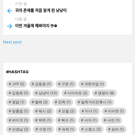
이전 글
See
more
귀의 존재를 처음 알게 된 냥냥이
다음 글
이번 겨울에 해봐야지 ☃️❄️
Next post
#HASHTAG
JYP
(2)
강동원
(1)
구몬
(1)
극한직업
(1)
김동희
(1)
냥냥이
(13)
다이어트
(2)
댕댕이
(8)
덮밥
(1)
딸배
(2)
만족
(1)
말죽거리잔혹사
(1)
맞춤법
(1)
메시
(2)
모델
(2)
미녀
(1)
미어캣
(1)
바이크
(1)
박쥐
(1)
복수
(1)
사자
(1)
사진
(1)
선생님
(2)
수영
(1)
숙제
(1)
스윙스
(2)
승리
(1)