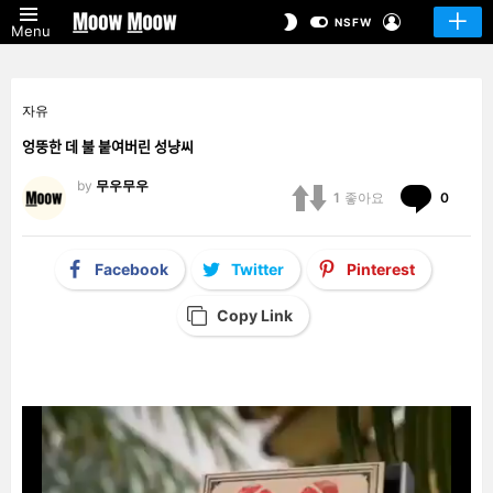
LOGIN
SWITCH
NSFW
Menu
SKIN
자유
엉뚱한 데 불 붙여버린 성냥씨
by
무우무우
Comm
1
좋아요
0
Facebook
Twitter
Pinterest
Copy Link