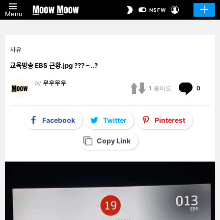
LOGIN
SWITCH
NSFW
Menu
SKIN
자유
교육방송 EBS 근황.jpg ??? – ..?
by
무우무우
Comm
1
좋아요
0
Facebook
Twitter
Pinterest
Copy Link