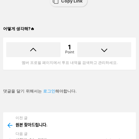
Copy Link
어떻게 생각해?🔥
1
Point
멤버 프로필 페이지에서 투표 내역을 검색하고 관리하세요.
답
댓글을 달기 위해서는
로그인
해야합니다.
글
남
기
기
이전 글
See
more
원본 찾아드립니다.
다음 글