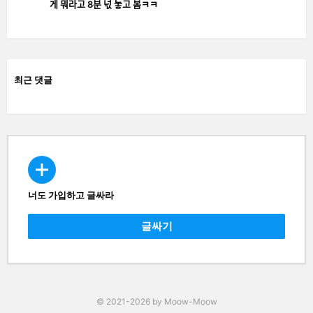
게 뭐라고 8분 넋 놓고 봄ㅋㅋ
최근 댓글
너도 가입하고 글싸라
CREATE
글싸기
© 2021-2026 by Moow-Moow