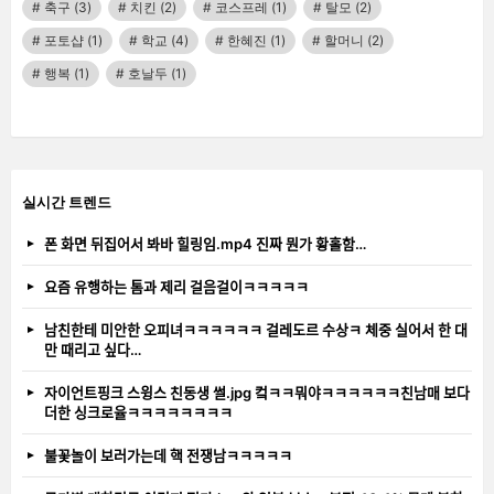
축구
(3)
치킨
(2)
코스프레
(1)
탈모
(2)
포토샵
(1)
학교
(4)
한혜진
(1)
할머니
(2)
행복
(1)
호날두
(1)
실시간 트렌드
폰 화면 뒤집어서 봐바 힐링임.mp4 진짜 뭔가 황홀함…
요즘 유행하는 톰과 제리 걸음걸이ㅋㅋㅋㅋㅋ
남친한테 미안한 오피녀ㅋㅋㅋㅋㅋㅋ 걸레도르 수상ㅋ 체중 실어서 한 대
만 때리고 싶다…
자이언트핑크 스윙스 친동생 썰.jpg 컼ㅋㅋ뭐야ㅋㅋㅋㅋㅋㅋ친남매 보다
더한 싱크로율ㅋㅋㅋㅋㅋㅋㅋㅋ
불꽃놀이 보러가는데 핵 전쟁남ㅋㅋㅋㅋㅋ