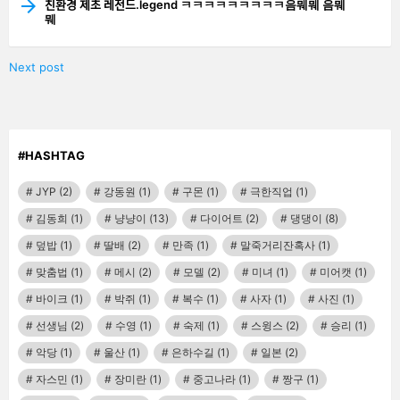
친환경 제초 레전드.legend ㅋㅋㅋㅋㅋㅋㅋㅋㅋ음뭬뭬 음뭬
뭬
Next post
#HASHTAG
JYP
(2)
강동원
(1)
구몬
(1)
극한직업
(1)
김동희
(1)
냥냥이
(13)
다이어트
(2)
댕댕이
(8)
덮밥
(1)
딸배
(2)
만족
(1)
말죽거리잔혹사
(1)
맞춤법
(1)
메시
(2)
모델
(2)
미녀
(1)
미어캣
(1)
바이크
(1)
박쥐
(1)
복수
(1)
사자
(1)
사진
(1)
선생님
(2)
수영
(1)
숙제
(1)
스윙스
(2)
승리
(1)
악당
(1)
울산
(1)
은하수길
(1)
일본
(2)
자스민
(1)
장미란
(1)
중고나라
(1)
짱구
(1)