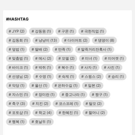
#HASHTAG
JYP
(2)
강동원
(1)
구몬
(1)
극한직업
(1)
김동희
(1)
냥냥이
(13)
다이어트
(2)
댕댕이
(8)
덮밥
(1)
딸배
(2)
만족
(1)
말죽거리잔혹사
(1)
맞춤법
(1)
메시
(2)
모델
(2)
미녀
(1)
미어캣
(1)
바이크
(1)
박쥐
(1)
복수
(1)
사자
(1)
사진
(1)
선생님
(2)
수영
(1)
숙제
(1)
스윙스
(2)
승리
(1)
악당
(1)
울산
(1)
은하수길
(1)
일본
(2)
자스민
(1)
장미란
(1)
중고나라
(1)
짱구
(1)
축구
(3)
치킨
(2)
코스프레
(1)
탈모
(2)
포토샵
(1)
학교
(4)
한혜진
(1)
할머니
(2)
행복
(1)
호날두
(1)