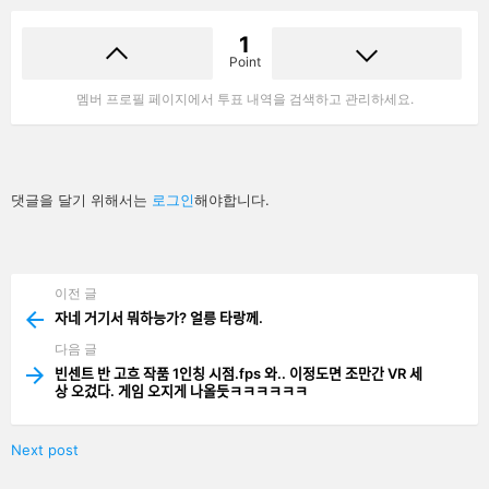
1
Point
멤버 프로필 페이지에서 투표 내역을 검색하고 관리하세요.
답
댓글을 달기 위해서는
로그인
해야합니다.
글
남
기
기
이전 글
See
more
자네 거기서 뭐하능가? 얼릉 타랑께.
다음 글
빈센트 반 고흐 작품 1인칭 시점.fps 와.. 이정도면 조만간 VR 세
상 오겄다. 게임 오지게 나올듯ㅋㅋㅋㅋㅋㅋ
Next post