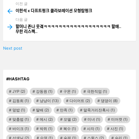
이전 글
See
more
이한석 x 다프트펑크 콜라보레이션 모형탑펑크
다음 글
할머니 존나 웃곀ㅋㅋㅋㅋㅋㅋㅋㅋㅋㅋㅋㅋㅋㅋㅋㅋㅋㅋ 할매..
무한 리스펙..
Next post
#HASHTAG
JYP
(2)
강동원
(1)
구몬
(1)
극한직업
(1)
김동희
(1)
냥냥이
(13)
다이어트
(2)
댕댕이
(8)
덮밥
(1)
딸배
(2)
만족
(1)
말죽거리잔혹사
(1)
맞춤법
(1)
메시
(2)
모델
(2)
미녀
(1)
미어캣
(1)
바이크
(1)
박쥐
(1)
복수
(1)
사자
(1)
사진
(1)
선생님
(2)
수영
(1)
숙제
(1)
스윙스
(2)
승리
(1)