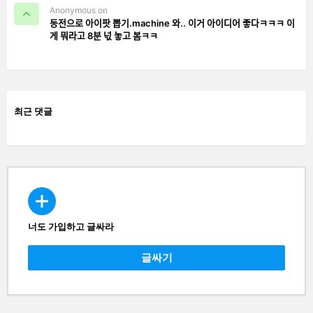
Anonymous on
동전으로 아이팟 뽑기.machine 와.. 이거 아이디어 좋다ㅋㅋㅋ 이
게 뭐라고 8분 넋 놓고 봄ㅋㅋ
최근 댓글
너도 가입하고 글싸라
CREATE
글싸기