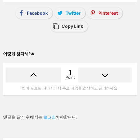
Facebook
Twitter
Pinterest
Copy Link
어떻게 생각해?🔥
1
Point
멤버 프로필 페이지에서 투표 내역을 검색하고 관리하세요.
답
댓글을 달기 위해서는
로그인
해야합니다.
글
남
기
기