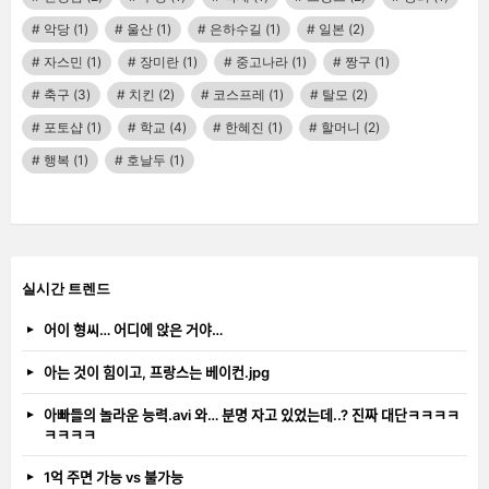
악당
(1)
울산
(1)
은하수길
(1)
일본
(2)
자스민
(1)
장미란
(1)
중고나라
(1)
짱구
(1)
축구
(3)
치킨
(2)
코스프레
(1)
탈모
(2)
포토샵
(1)
학교
(4)
한혜진
(1)
할머니
(2)
행복
(1)
호날두
(1)
실시간 트렌드
어이 형씨… 어디에 앉은 거야…
아는 것이 힘이고, 프랑스는 베이컨.jpg
아빠들의 놀라운 능력.avi 와… 분명 자고 있었는데..? 진짜 대단ㅋㅋㅋㅋ
ㅋㅋㅋㅋ
1억 주면 가능 vs 불가능