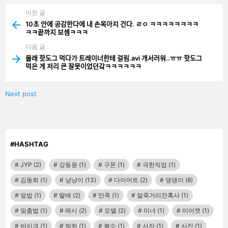
이전 글
See
more
10초 안에 공감한다에 내 손목아지 건다. ㄹㅇ ㅋㅋㅋㅋㅋㅋㅋㅋ
ㅋㅋ끝까지 보셈ㅋㅋㅋ
다음 글
몰래 핫도그 먹다가 트레이너한테 걸림.avi 개서러워..ㅠㅠ 핫도그
먹은 게 저리 큰 잘못이었던갘ㅋㅋㅋㅋㅋㅋ
Next post
#HASHTAG
JYP
(2)
강동원
(1)
구몬
(1)
극한직업
(1)
김동희
(1)
냥냥이
(13)
다이어트
(2)
댕댕이
(8)
덮밥
(1)
딸배
(2)
만족
(1)
말죽거리잔혹사
(1)
맞춤법
(1)
메시
(2)
모델
(2)
미녀
(1)
미어캣
(1)
바이크
(1)
박쥐
(1)
복수
(1)
사자
(1)
사진
(1)