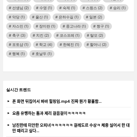
선생님
(2)
수영
(1)
숙제
(1)
스윙스
(2)
승리
(1)
악당
(1)
울산
(1)
은하수길
(1)
일본
(2)
자스민
(1)
장미란
(1)
중고나라
(1)
짱구
(1)
축구
(3)
치킨
(2)
코스프레
(1)
탈모
(2)
포토샵
(1)
학교
(4)
한혜진
(1)
할머니
(2)
행복
(1)
호날두
(1)
실시간 트렌드
폰 화면 뒤집어서 봐바 힐링임.mp4 진짜 뭔가 황홀함…
요즘 유행하는 톰과 제리 걸음걸이ㅋㅋㅋㅋㅋ
남친한테 미안한 오피녀ㅋㅋㅋㅋㅋㅋ 걸레도르 수상ㅋ 체중 실어서 한 대
만 때리고 싶다…