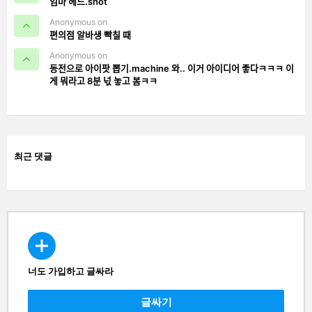
엄마 헤드.shot
Anonymous on
편의점 알바생 빡칠 때
Anonymous on
동전으로 아이팟 뽑기.machine 와.. 이거 아이디어 좋다ㅋㅋㅋ 이
게 뭐라고 8분 넋 놓고 봄ㅋㅋ
최근 댓글
너도 가입하고 글싸라
CREATE
글싸기