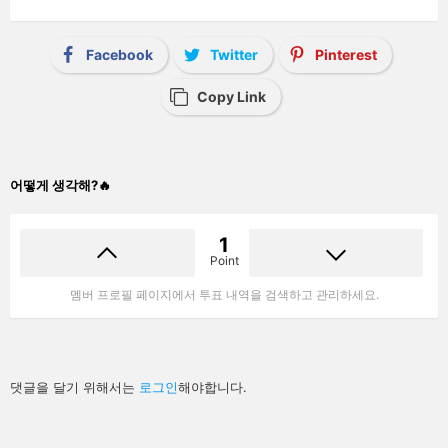
Facebook
Twitter
Pinterest
Copy Link
어떻게 생각해?🔥
1
Point
멤버 프로필 페이지에서 투표 내역을 검색하고 관리하세요.
답
댓글을 달기 위해서는
로그인
해야합니다.
글
남
기
기