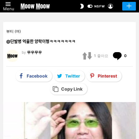
LOGIN
SWITCH
NSFW
Menu
SKIN
뷰티 (여)
@단발병 억울한 양락이형ㅋㅋㅋㅋㅋㅋㅋ
by
무우무우
Comm
1
좋아요
0
Facebook
Twitter
Pinterest
Copy Link