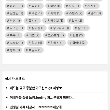
바이크
(1)
박쥐
(1)
복수
(1)
사자
(1)
사진
(1)
선생님
(2)
수영
(1)
숙제
(1)
스윙스
(2)
승리
(1)
악당
(1)
울산
(1)
은하수길
(1)
일본
(2)
자스민
(1)
장미란
(1)
중고나라
(1)
짱구
(1)
축구
(3)
치킨
(2)
코스프레
(1)
탈모
(2)
포토샵
(1)
학교
(4)
한혜진
(1)
할머니
(2)
행복
(1)
호날두
(1)
실시간 트렌드
데드볼 맞고 흥분한 야구선수.gif 하앙❤️
여배우들 실물 느낌.feeling 와… 분위기 미쳤다…
선생님 카톡 대참사… ㅋㅋㅋㅋㅋ세상에…