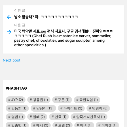
기
이전 글
See
more
남소 받을래? 아..ㅋㅋㅋㅋㅋㅋㅋㅋㅋㅋㅋ
다음 글
미국 백악관 셰프.jpg 편식 치료사. 구글 검색해보니 진짜임ㅋㅋㅋ
ㅋㅋㅋㅋㅋ (Chef Rush is a master ice carver, sommelier,
pastry chef, chocolatier, and sugar sculptor, among
other specialties.)
Next post
#HASHTAG
JYP
(2)
강동원
(1)
구몬
(1)
극한직업
(1)
김동희
(1)
냥냥이
(13)
다이어트
(2)
댕댕이
(8)
덮밥
(1)
딸배
(2)
만족
(1)
말죽거리잔혹사
(1)
맞춤법
(1)
메시
(2)
모델
(2)
미녀
(1)
미어캣
(1)