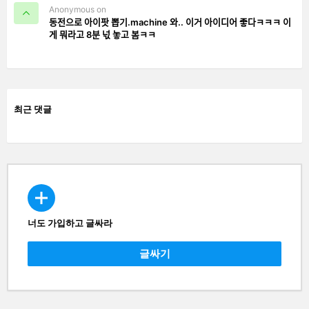
Anonymous on
동전으로 아이팟 뽑기.machine 와.. 이거 아이디어 좋다ㅋㅋㅋ 이
게 뭐라고 8분 넋 놓고 봄ㅋㅋ
최근 댓글
너도 가입하고 글싸라
CREATE
글싸기