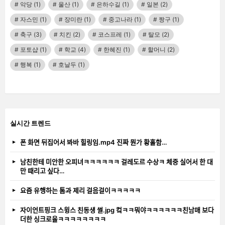
악당
(1)
울산
(1)
은하수길
(1)
일본
(2)
자스민
(1)
장미란
(1)
중고나라
(1)
짱구
(1)
축구
(3)
치킨
(2)
코스프레
(1)
탈모
(2)
포토샵
(1)
학교
(4)
한혜진
(1)
할머니
(2)
행복
(1)
호날두
(1)
실시간 트렌드
폰 화면 뒤집어서 봐바 힐링임.mp4 진짜 뭔가 황홀함…
남친한테 미안한 오피녀ㅋㅋㅋㅋㅋㅋ 걸레도르 수상ㅋ 체중 실어서 한 대
만 때리고 싶다…
요즘 유행하는 톰과 제리 걸음걸이ㅋㅋㅋㅋㅋ
자이언트핑크 스윙스 친동생 썰.jpg 컼ㅋㅋ뭐야ㅋㅋㅋㅋㅋㅋ친남매 보다
더한 싱크로율ㅋㅋㅋㅋㅋㅋㅋㅋ