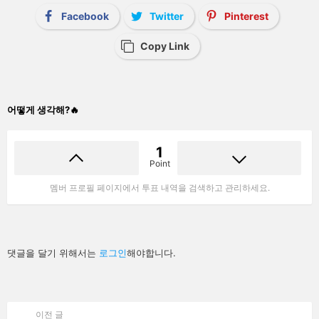
Facebook
Twitter
Pinterest
Copy Link
어떻게 생각해?🔥
1
Point
멤버 프로필 페이지에서 투표 내역을 검색하고 관리하세요.
답
댓글을 달기 위해서는
로그인
해야합니다.
글
남
기
기
이전 글
See