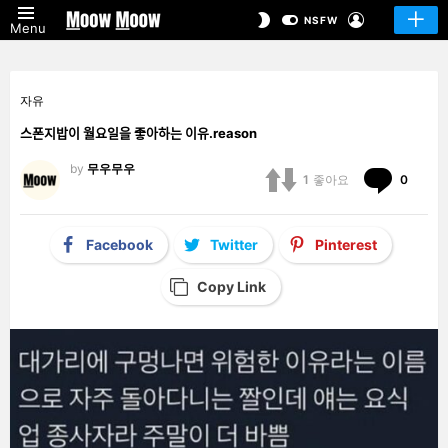
LOGIN
SWITCH
NSFW
Menu
SKIN
자유
스폰지밥이 월요일을 좋아하는 이유.reason
by
무우무우
Comm
1
좋아요
0
Facebook
Twitter
Pinterest
Copy Link