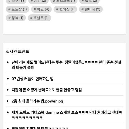
축구
(3)
치킨
(2)
코스프레
(1)
탈모
(2)
포토샵
(1)
학교
(4)
한혜진
(1)
할머니
(2)
행복
(1)
호날두
(1)
실시간 트렌드
날아가는 새도 떨어뜨린다는 투수. 정말이었음..ㅋㅋㅋㅋ 랜디 존슨 전설
의 비둘기 폭파
07년생 커플이 연애하는 법
지갑에 돈 어떻게 넣어요? 5. 현금 안들고 댕김
2층 침대 올라가는 법.power.jpg
세계 도미노 기네스북.domino 스케일 보소ㅋㅋㅋ 막타 쳐버리고 싶네ㅋ
ㅋㅋㅋㅋㅋㅋㅋㅋㅋ
롱패딩의 치명적인 단점ㅋㅋㅋㅋㅋㅋ