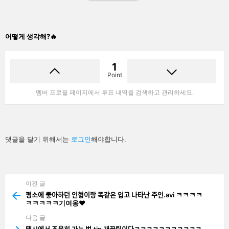
어떻게 생각해?🔥
1
Point
멤버 프로필 페이지에서 투표 내역을 검색하고 관리하세요.
답
댓글을 달기 위해서는
로그인
해야합니다.
글
남
기
기
이전 글
See
more
평소에 좋아하던 인형이랑 똑같은 입고 나타난 주인.avi ㅋㅋㅋㅋ
ㅋㅋㅋㅋㅋ기여옹❤️
다음 글
택시에서 조용히 가는 법.tip 개꿀팁이다ㅋㅋㅋㅋㅋㅋㅋㅋㅋㅋㅋ