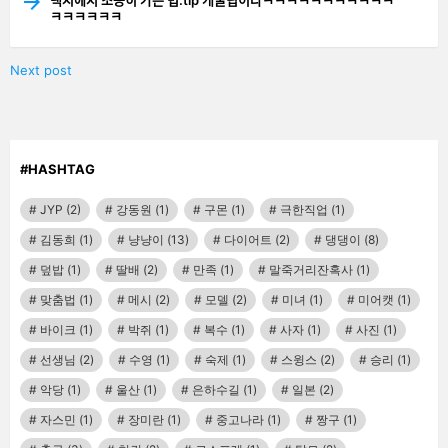
ㅋㅋㅋㅋㅋㅋ
Next post
#HASHTAG
JYP
(2)
강동원
(1)
구몬
(1)
극한직업
(1)
김동희
(1)
냥냥이
(13)
다이어트
(2)
댕댕이
(8)
덮밥
(1)
딸배
(2)
만족
(1)
말죽거리잔혹사
(1)
맞춤법
(1)
메시
(2)
모델
(2)
미녀
(1)
미어캣
(1)
바이크
(1)
박쥐
(1)
복수
(1)
사자
(1)
사진
(1)
선생님
(2)
수영
(1)
숙제
(1)
스윙스
(2)
승리
(1)
악당
(1)
울산
(1)
은하수길
(1)
일본
(2)
자스민
(1)
장미란
(1)
중고나라
(1)
짱구
(1)