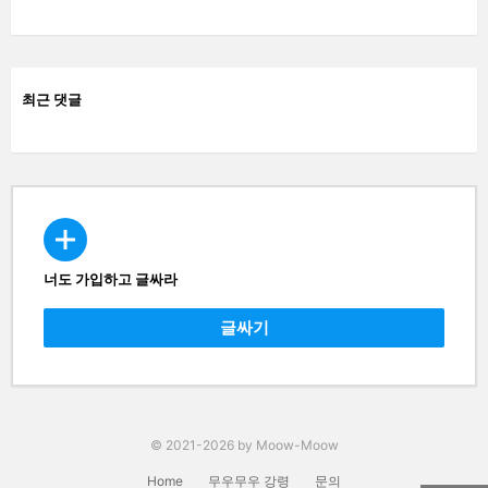
최근 댓글
너도 가입하고 글싸라
CREATE
글싸기
© 2021-2026 by Moow-Moow
Home
무우무우 강령
문의