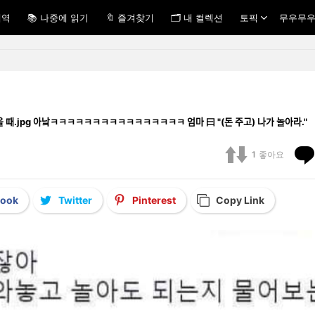
내역
📚 나중에 읽기
🔖 즐겨찾기
🗂 내 컬렉션
토픽
무우무우
데려왔을 때.jpg 아낰ㅋㅋㅋㅋㅋㅋㅋㅋㅋㅋㅋㅋㅋㅋㅋㅋ 엄마 曰 "(돈 주고) 나가 놀아라."
1
좋아요
book
Twitter
Pinterest
Copy Link