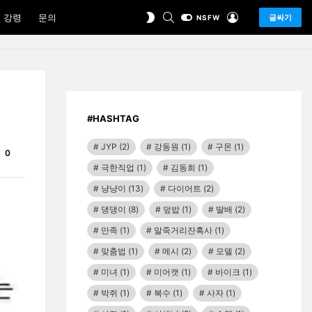
SEARCH
LOGIN
SWITCH
 강령
문의
글싸기
NSFW
SKIN
#HASHTAG
JYP
(2)
강동원
(1)
구몬
(1)
Comments
0
극한직업
(1)
김동희
(1)
냥냥이
(13)
다이어트
(2)
댕댕이
(8)
덮밥
(1)
딸배
(2)
만족
(1)
말죽거리잔혹사
(1)
맞춤법
(1)
메시
(2)
모델
(2)
미녀
(1)
미어캣
(1)
바이크
(1)
박쥐
(1)
복수
(1)
사자
(1)