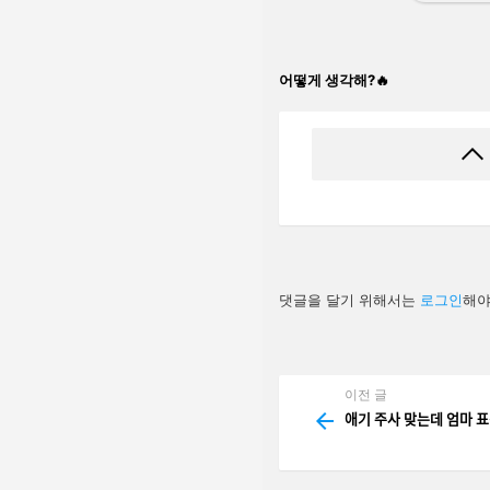
어떻게 생각해?🔥
답
댓글을 달기 위해서는
로그인
해야
글
남
기
기
이전 글
See
more
애기 주사 맞는데 엄