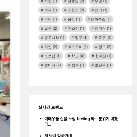
사진
(1)
선생님
(2)
수영
(1)
숙제
(1)
스윙스
(2)
승리
(1)
악당
(1)
울산
(1)
은하수길
(1)
일본
(2)
자스민
(1)
장미란
(1)
중고나라
(1)
짱구
(1)
축구
(3)
치킨
(2)
코스프레
(1)
탈모
(2)
포토샵
(1)
학교
(4)
한혜진
(1)
할머니
(2)
행복
(1)
호날두
(1)
실시간 트렌드
여배우들 실물 느낌.feeling 와… 분위기 미쳤
다…
전 남친 말한건데…