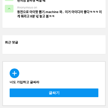
편의점 알바생 빡칠 때
Anonymous on
동전으로 아이팟 뽑기.machine 와.. 이거 아이디어 좋다ㅋㅋㅋ 이
게 뭐라고 8분 넋 놓고 봄ㅋㅋ
최근 댓글
너도 가입하고 글싸라
CREATE
글싸기