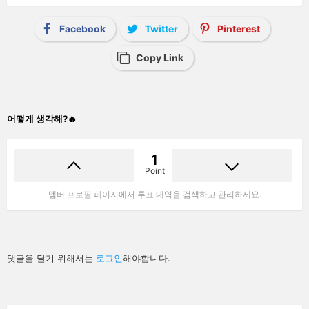
Facebook
Twitter
Pinterest
Copy Link
어떻게 생각해?🔥
1
Point
멤버 프로필 페이지에서 투표 내역을 검색하고 관리하세요.
답
댓글을 달기 위해서는
로그인
해야합니다.
글
남
기
기