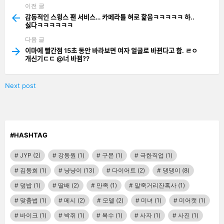
이전 글
See
more
감동적인 스윙스 팬 서비스… 카메라를 혀로 핥음ㅋㅋㅋㅋㅋ 하..
싫다ㅋㅋㅋㅋㅋㅋ
다음 글
이마에 빨간점 15초 동안 바라보면 여자 얼굴로 바뀐다고 함. ㄹㅇ
개신기ㄷㄷ @너 바뀜??
Next post
#HASHTAG
JYP
(2)
강동원
(1)
구몬
(1)
극한직업
(1)
김동희
(1)
냥냥이
(13)
다이어트
(2)
댕댕이
(8)
덮밥
(1)
딸배
(2)
만족
(1)
말죽거리잔혹사
(1)
맞춤법
(1)
메시
(2)
모델
(2)
미녀
(1)
미어캣
(1)
바이크
(1)
박쥐
(1)
복수
(1)
사자
(1)
사진
(1)