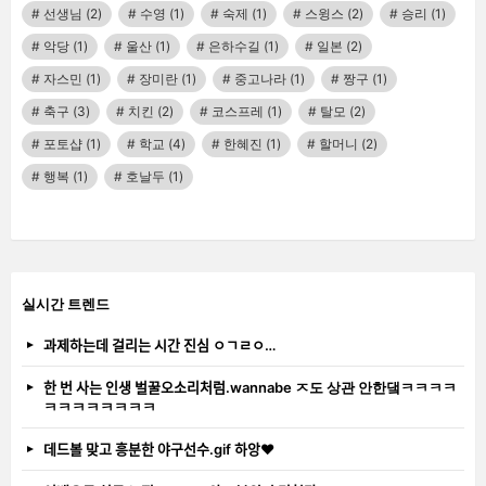
선생님
(2)
수영
(1)
숙제
(1)
스윙스
(2)
승리
(1)
악당
(1)
울산
(1)
은하수길
(1)
일본
(2)
자스민
(1)
장미란
(1)
중고나라
(1)
짱구
(1)
축구
(3)
치킨
(2)
코스프레
(1)
탈모
(2)
포토샵
(1)
학교
(4)
한혜진
(1)
할머니
(2)
행복
(1)
호날두
(1)
실시간 트렌드
과제하는데 걸리는 시간 진심 ㅇㄱㄹㅇ…
한 번 사는 인생 벌꿀오소리처럼.wannabe ㅈ도 상관 안한댘ㅋㅋㅋㅋ
ㅋㅋㅋㅋㅋㅋㅋㅋ
데드볼 맞고 흥분한 야구선수.gif 하앙❤️