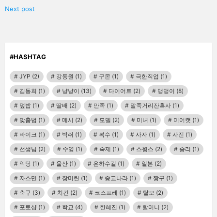
Next post
#HASHTAG
JYP
(2)
강동원
(1)
구몬
(1)
극한직업
(1)
김동희
(1)
냥냥이
(13)
다이어트
(2)
댕댕이
(8)
덮밥
(1)
딸배
(2)
만족
(1)
말죽거리잔혹사
(1)
맞춤법
(1)
메시
(2)
모델
(2)
미녀
(1)
미어캣
(1)
바이크
(1)
박쥐
(1)
복수
(1)
사자
(1)
사진
(1)
선생님
(2)
수영
(1)
숙제
(1)
스윙스
(2)
승리
(1)
악당
(1)
울산
(1)
은하수길
(1)
일본
(2)
자스민
(1)
장미란
(1)
중고나라
(1)
짱구
(1)
축구
(3)
치킨
(2)
코스프레
(1)
탈모
(2)
포토샵
(1)
학교
(4)
한혜진
(1)
할머니
(2)