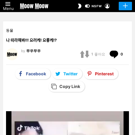
LOGIN
SWITCH
NSFW
Menu
SKIN
동물
나 따라해봐!!! 요러케! 요롷케!?
by
무우무우
Comm
1
좋아요
0
Facebook
Twitter
Pinterest
Copy Link