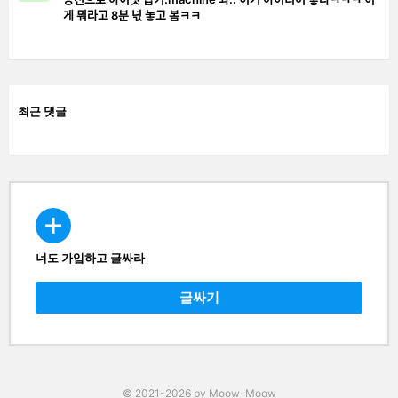
게 뭐라고 8분 넋 놓고 봄ㅋㅋ
최근 댓글
너도 가입하고 글싸라
CREATE
글싸기
© 2021-2026 by Moow-Moow