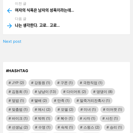
이전 글
See
more
여자의 식욕은 남자의 성욕이라는데…
다음 글
나는 생각한다. 고로.. 고로…
Next post
#HASHTAG
JYP
(2)
강동원
(1)
구몬
(1)
극한직업
(1)
김동희
(1)
냥냥이
(13)
다이어트
(2)
댕댕이
(8)
덮밥
(1)
딸배
(2)
만족
(1)
말죽거리잔혹사
(1)
맞춤법
(1)
메시
(2)
모델
(2)
미녀
(1)
미어캣
(1)
바이크
(1)
박쥐
(1)
복수
(1)
사자
(1)
사진
(1)
선생님
(2)
수영
(1)
숙제
(1)
스윙스
(2)
승리
(1)