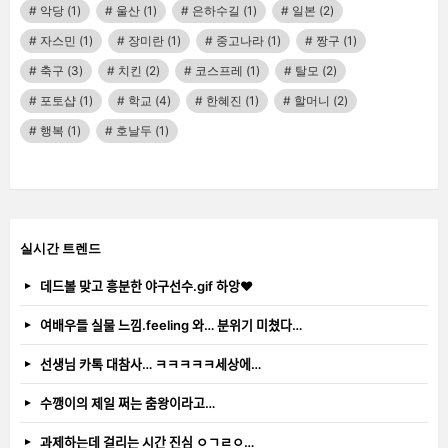
악당
(1)
울산
(1)
은하수길
(1)
일본
(2)
자스민
(1)
장미란
(1)
중고나라
(1)
짱구
(1)
축구
(3)
치킨
(2)
코스프레
(1)
탈모
(2)
포토샵
(1)
학교
(4)
한혜진
(1)
할머니
(2)
행복
(1)
호날두
(1)
실시간 트렌드
데드볼 맞고 흥분한 야구선수.gif 하앙❤️
여배우들 실물 느낌.feeling 와… 분위기 미쳤다…
선생님 카톡 대참사… ㅋㅋㅋㅋㅋ세상에…
수깽이의 제일 쩌는 춤왕이라고…
과제하는데 걸리는 시간 진심 ㅇㄱㄹㅇ…