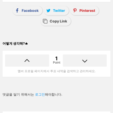
Facebook
Twitter
Pinterest
Copy Link
어떻게 생각해?🔥
1
Point
멤버 프로필 페이지에서 투표 내역을 검색하고 관리하세요.
답
댓글을 달기 위해서는
로그인
해야합니다.
글
남
기
기