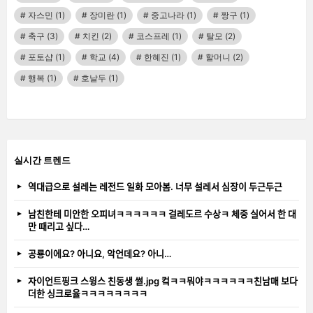
자스민
(1)
장미란
(1)
중고나라
(1)
짱구
(1)
축구
(3)
치킨
(2)
코스프레
(1)
탈모
(2)
포토샵
(1)
학교
(4)
한혜진
(1)
할머니
(2)
행복
(1)
호날두
(1)
실시간 트렌드
역대급으로 설레는 레전드 일화 모아봄. 너무 설레서 심장이 두근두근
남친한테 미안한 오피녀ㅋㅋㅋㅋㅋㅋ 걸레도르 수상ㅋ 체중 실어서 한 대
만 때리고 싶다…
공룡이에요? 아니요, 악언데요? 아니…
자이언트핑크 스윙스 친동생 썰.jpg 컼ㅋㅋ뭐야ㅋㅋㅋㅋㅋㅋ친남매 보다
더한 싱크로율ㅋㅋㅋㅋㅋㅋㅋㅋ