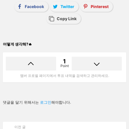
Facebook
Twitter
Pinterest
Copy Link
어떻게 생각해?🔥
1
Point
멤버 프로필 페이지에서 투표 내역을 검색하고 관리하세요.
답
댓글을 달기 위해서는
로그인
해야합니다.
글
남
기
기
이전 글
See