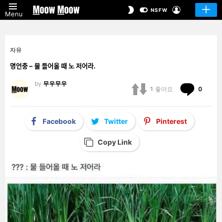
LOGIN
SWITCH
NSFW
Menu
SKIN
자유
명언충 – 물 들어올 때 노 저어라.
by
무우무우
Comm
1
좋아요
0
Facebook
Twitter
Pinterest
Copy Link