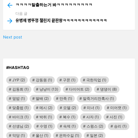
more
ㅋㅋㅋㅋ탈출하는거 봐ㅋㅋㅋㅋㅋㅋㅋㅋㅋ
다음 글
유병재 병뚜껑 챌린지 끝판왕ㅋㅋㅋㅋㅋㅋㅋㅋㅋㅋㅋㅋ
Next post
#HASHTAG
JYP
(2)
강동원
(1)
구몬
(1)
극한직업
(1)
김동희
(1)
냥냥이
(13)
다이어트
(2)
댕댕이
(8)
덮밥
(1)
딸배
(2)
만족
(1)
말죽거리잔혹사
(1)
맞춤법
(1)
메시
(2)
모델
(2)
미녀
(1)
미어캣
(1)
바이크
(1)
박쥐
(1)
복수
(1)
사자
(1)
사진
(1)
선생님
(2)
수영
(1)
숙제
(1)
스윙스
(2)
승리
(1)
악당
(1)
울산
(1)
은하수길
(1)
일본
(2)