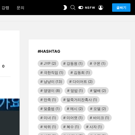
SEARCH
LOGIN
SWITCH
 강령
문의
글싸기
NSFW
SKIN
#HASHTAG
JYP
(2)
강동원
(1)
구몬
(1)
Comments
0
극한직업
(1)
김동희
(1)
냥냥이
(13)
다이어트
(2)
댕댕이
(8)
덮밥
(1)
딸배
(2)
만족
(1)
말죽거리잔혹사
(1)
맞춤법
(1)
메시
(2)
모델
(2)
미녀
(1)
미어캣
(1)
바이크
(1)
박쥐
(1)
복수
(1)
사자
(1)