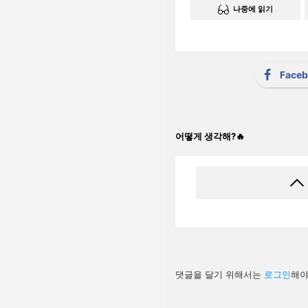
나중에 읽기
Face
어떻게 생각해?🔥
답
댓글을 달기 위해서는
로그인
해야
글
남
기