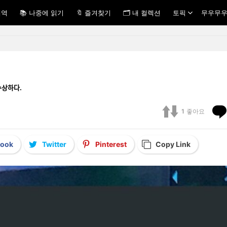
내역
📚 나중에 읽기
🔖 즐겨찾기
🗂 내 컬렉션
토픽
무우무우
ᅮ상하다.
1
좋아요
book
Twitter
Pinterest
Copy Link