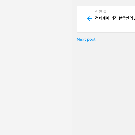
기
이전 글
See
more
전세계에 퍼진 한국인ᄋ
Next post