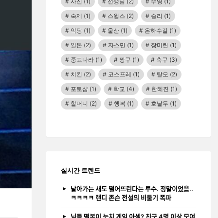
사진
(1)
선생님
(2)
수영
(1)
숙제
(1)
스윙스
(2)
승리
(1)
악당
(1)
울산
(1)
은하수길
(1)
일본
(2)
자스민
(1)
장미란
(1)
중고나라
(1)
짱구
(1)
축구
(3)
치킨
(2)
코스프레
(1)
탈모
(2)
포토샵
(1)
학교
(4)
한혜진
(1)
할머니
(2)
행복
(1)
호날두
(1)
실시간 트렌드
날아가는 새도 떨어뜨린다는 투수. 정말이었음..
ㅋㅋㅋㅋ 랜디 존슨 전설의 비둘기 폭파
님들 떡볶이 눈치 게임 아셈? 친구 4명 이상 모여