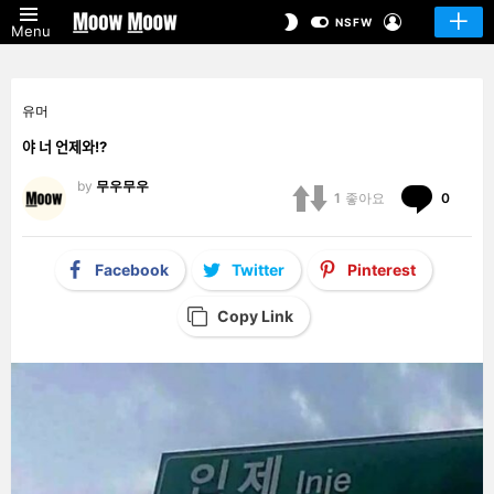
LOGIN
SWITCH
NSFW
Menu
SKIN
유머
야 너 언제와!?
by
무우무우
Comm
1
좋아요
0
Facebook
Twitter
Pinterest
Copy Link