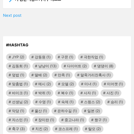
Next post
#HASHTAG
JYP
(2)
강동원
(1)
구몬
(1)
극한직업
(1)
김동희
(1)
냥냥이
(13)
다이어트
(2)
댕댕이
(8)
덮밥
(1)
딸배
(2)
만족
(1)
말죽거리잔혹사
(1)
맞춤법
(1)
메시
(2)
모델
(2)
미녀
(1)
미어캣
(1)
바이크
(1)
박쥐
(1)
복수
(1)
사자
(1)
사진
(1)
선생님
(2)
수영
(1)
숙제
(1)
스윙스
(2)
승리
(1)
악당
(1)
울산
(1)
은하수길
(1)
일본
(2)
자스민
(1)
장미란
(1)
중고나라
(1)
짱구
(1)
축구
(3)
치킨
(2)
코스프레
(1)
탈모
(2)