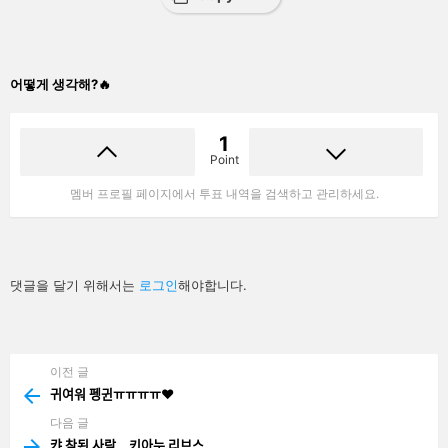
어떻게 생각해?🔥
1
Point
멤버 프로필 페이지에서 투표 내역을 검색하고 관리하세요.
답
댓글을 달기 위해서는
로그인
해야합니다.
글
남
기
기
이전 글
See
more
귀여워 펭귄ㅠㅠㅠㅠ❤️
다음 글
캬 참된 사람… 키아누 리브스