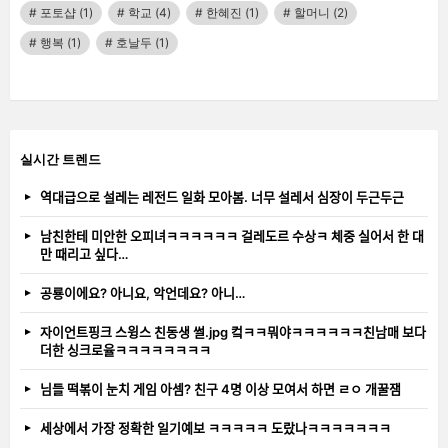
포토샵
(1)
학교
(4)
한혜진
(1)
할머니
(2)
행복
(1)
호날두
(1)
실시간 트렌드
역대급으로 설레는 레전드 일화 모아봄. 너무 설레서 심장이 두근두근
남친한테 미안한 오피녀ㅋㅋㅋㅋㅋㅋ 걸레도르 수상ㅋ 체중 실어서 한 대
만 때리고 싶다…
공룡이에요? 아니요, 악언데요? 아니…
자이언트핑크 스윙스 친동생 썰.jpg 컼ㅋㅋ뭐야ㅋㅋㅋㅋㅋㅋ친남매 보다
더한 싱크로율ㅋㅋㅋㅋㅋㅋㅋㅋ
님들 떡볶이 눈치 게임 아셈? 친구 4명 이상 모여서 하면 ㄹㅇ 개꿀잼
세상에서 가장 정확한 일기예보 ㅋㅋㅋㅋㅋ 도랐나ㅋㅋㅋㅋㅋㅋㅋ