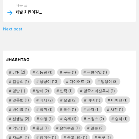
다음 글
제발 치킨이길…
Next post
#HASHTAG
JYP
(2)
강동원
(1)
구몬
(1)
극한직업
(1)
김동희
(1)
냥냥이
(13)
다이어트
(2)
댕댕이
(8)
덮밥
(1)
딸배
(2)
만족
(1)
말죽거리잔혹사
(1)
맞춤법
(1)
메시
(2)
모델
(2)
미녀
(1)
미어캣
(1)
바이크
(1)
박쥐
(1)
복수
(1)
사자
(1)
사진
(1)
선생님
(2)
수영
(1)
숙제
(1)
스윙스
(2)
승리
(1)
악당
(1)
울산
(1)
은하수길
(1)
일본
(2)
자스민
(1)
장미란
(1)
중고나라
(1)
짱구
(1)