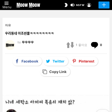
LOGIN
SWITCH
NSFW
Menu
SKIN
자유
우리동네 아조씬줄ㅋㅋㅋㅋㅋㅋㅋㅋ
by
무우무우
Comm
1
좋아요
0
Facebook
Twitter
Pinterest
Copy Link