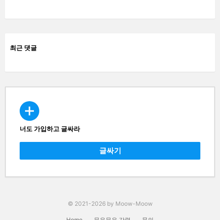
최근 댓글
너도 가입하고 글싸라
CREATE
글싸기
© 2021-2026 by Moow-Moow
Home
무우무우 강령
문의