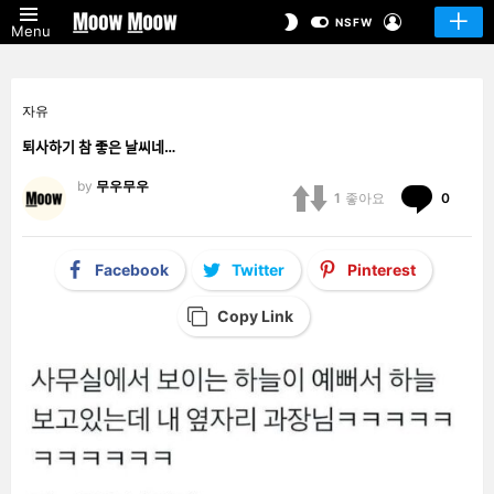
LOGIN
SWITCH
NSFW
Menu
SKIN
자유
퇴사하기 참 좋은 날씨네…
by
무우무우
Comm
1
좋아요
0
Facebook
Twitter
Pinterest
Copy Link