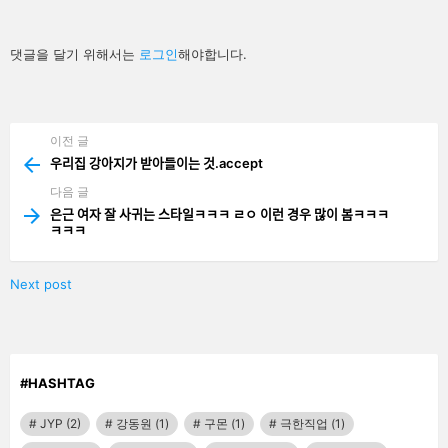
답
댓글을 달기 위해서는
로그인
해야합니다.
글
남
기
기
이전 글
See
more
우리집 강아지가 받아들이는 것.accept
다음 글
은근 여자 잘 사귀는 스타일ㅋㅋㅋ ㄹㅇ 이런 경우 많이 봄ㅋㅋㅋ
ㅋㅋㅋ
Next post
#HASHTAG
JYP
(2)
강동원
(1)
구몬
(1)
극한직업
(1)