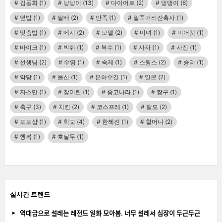
김동희
(1)
냥냥이
(13)
다이어트
(2)
댕댕이
(8)
덮밥
(1)
딸배
(2)
만족
(1)
말죽거리잔혹사
(1)
맞춤법
(1)
메시
(2)
모델
(2)
미녀
(1)
미어캣
(1)
바이크
(1)
박쥐
(1)
복수
(1)
사자
(1)
사진
(1)
선생님
(2)
수영
(1)
숙제
(1)
스윙스
(2)
승리
(1)
악당
(1)
울산
(1)
은하수길
(1)
일본
(2)
자스민
(1)
장미란
(1)
중고나라
(1)
짱구
(1)
축구
(3)
치킨
(2)
코스프레
(1)
탈모
(2)
포토샵
(1)
학교
(4)
한혜진
(1)
할머니
(2)
행복
(1)
호날두
(1)
실시간 트렌드
역대급으로 설레는 레전드 일화 모아봄. 너무 설레서 심장이 두근두근