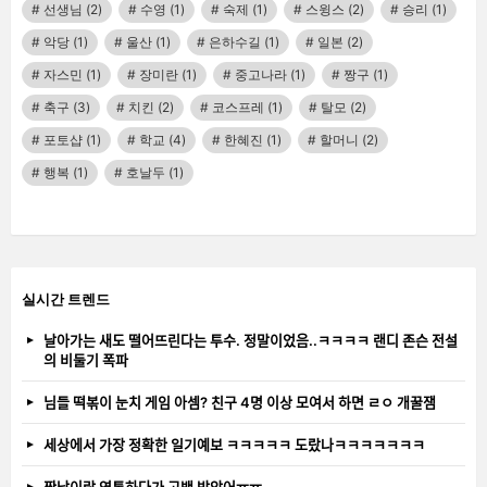
선생님
(2)
수영
(1)
숙제
(1)
스윙스
(2)
승리
(1)
악당
(1)
울산
(1)
은하수길
(1)
일본
(2)
자스민
(1)
장미란
(1)
중고나라
(1)
짱구
(1)
축구
(3)
치킨
(2)
코스프레
(1)
탈모
(2)
포토샵
(1)
학교
(4)
한혜진
(1)
할머니
(2)
행복
(1)
호날두
(1)
실시간 트렌드
날아가는 새도 떨어뜨린다는 투수. 정말이었음..ㅋㅋㅋㅋ 랜디 존슨 전설
의 비둘기 폭파
님들 떡볶이 눈치 게임 아셈? 친구 4명 이상 모여서 하면 ㄹㅇ 개꿀잼
세상에서 가장 정확한 일기예보 ㅋㅋㅋㅋㅋ 도랐나ㅋㅋㅋㅋㅋㅋㅋ