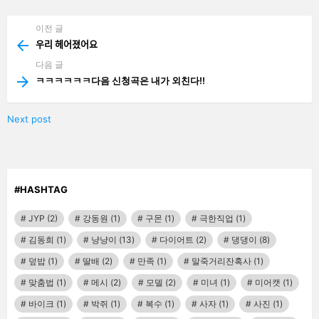
기
이전 글
See
more
우리 헤어졌어요
다음 글
ㅋㅋㅋㅋㅋㅋ다음 신청곡은 내가 외친다!!
Next post
#HASHTAG
JYP
(2)
강동원
(1)
구몬
(1)
극한직업
(1)
김동희
(1)
냥냥이
(13)
다이어트
(2)
댕댕이
(8)
덮밥
(1)
딸배
(2)
만족
(1)
말죽거리잔혹사
(1)
맞춤법
(1)
메시
(2)
모델
(2)
미녀
(1)
미어캣
(1)
바이크
(1)
박쥐
(1)
복수
(1)
사자
(1)
사진
(1)