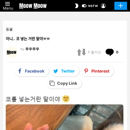
LOGIN
SWITCH
NSFW
Menu
SKIN
동물
아니.. 코 넣는 거란 말야ㅠㅠ
by
무우무우
Comm
1
좋아요
0
Facebook
Twitter
Pinterest
Copy Link