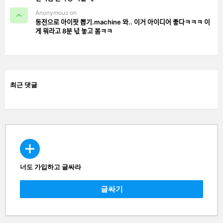
Anonymous on
동전으로 아이팟 뽑기.machine 와.. 이거 아이디어 좋다ㅋㅋㅋ 이
게 뭐라고 8분 넋 놓고 봄ㅋㅋ
최근 댓글
너도 가입하고 글싸라
CREATE
글싸기