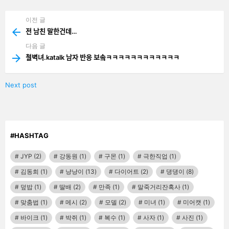
기
이전 글
See
more
전 남친 말한건데…
다음 글
철벽녀.katalk 남자 반응 보솤ㅋㅋㅋㅋㅋㅋㅋㅋㅋㅋㅋㅋ
Next post
#HASHTAG
JYP
(2)
강동원
(1)
구몬
(1)
극한직업
(1)
김동희
(1)
냥냥이
(13)
다이어트
(2)
댕댕이
(8)
덮밥
(1)
딸배
(2)
만족
(1)
말죽거리잔혹사
(1)
맞춤법
(1)
메시
(2)
모델
(2)
미녀
(1)
미어캣
(1)
바이크
(1)
박쥐
(1)
복수
(1)
사자
(1)
사진
(1)