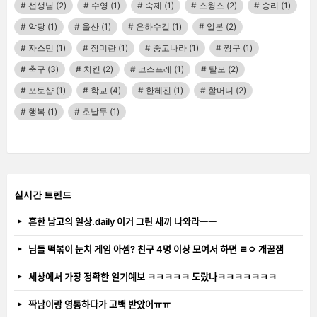
선생님
(2)
수영
(1)
숙제
(1)
스윙스
(2)
승리
(1)
악당
(1)
울산
(1)
은하수길
(1)
일본
(2)
자스민
(1)
장미란
(1)
중고나라
(1)
짱구
(1)
축구
(3)
치킨
(2)
코스프레
(1)
탈모
(2)
포토샵
(1)
학교
(4)
한혜진
(1)
할머니
(2)
행복
(1)
호날두
(1)
실시간 트렌드
흔한 남고의 일상.daily 이거 그린 새끼 나와라ㅡㅡ
님들 떡볶이 눈치 게임 아셈? 친구 4명 이상 모여서 하면 ㄹㅇ 개꿀잼
세상에서 가장 정확한 일기예보 ㅋㅋㅋㅋㅋ 도랐나ㅋㅋㅋㅋㅋㅋㅋ
짝남이랑 영통하다가 고백 받았어ㅠㅠ