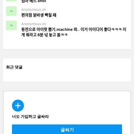
엄마 헤드.shot
Anonymous on
편의점 알바생 빡칠 때
Anonymous on
동전으로 아이팟 뽑기.machine 와.. 이거 아이디어 좋다ㅋㅋㅋ 이
게 뭐라고 8분 넋 놓고 봄ㅋㅋ
최근 댓글
너도 가입하고 글싸라
CREATE
글싸기