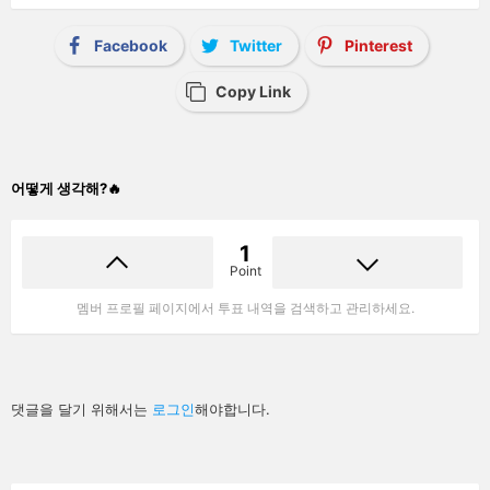
Facebook
Twitter
Pinterest
Copy Link
어떻게 생각해?🔥
1
Point
멤버 프로필 페이지에서 투표 내역을 검색하고 관리하세요.
답
댓글을 달기 위해서는
로그인
해야합니다.
글
남
기
기