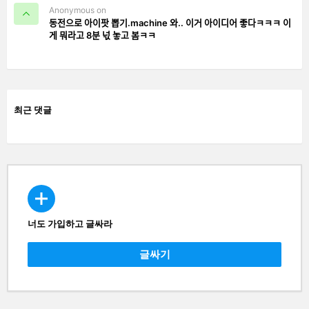
Anonymous on
동전으로 아이팟 뽑기.machine 와.. 이거 아이디어 좋다ㅋㅋㅋ 이
게 뭐라고 8분 넋 놓고 봄ㅋㅋ
최근 댓글
너도 가입하고 글싸라
CREATE
글싸기