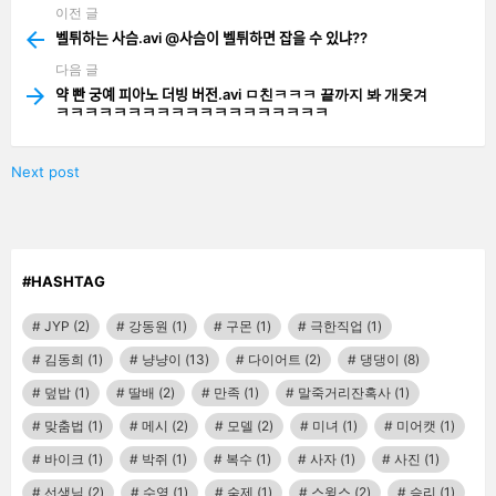
이전 글
See
more
벨튀하는 사슴.avi @사슴이 벨튀하면 잡을 수 있냐??
다음 글
약 빤 궁예 피아노 더빙 버전.avi ㅁ친ㅋㅋㅋ 끝까지 봐 개웃겨
ㅋㅋㅋㅋㅋㅋㅋㅋㅋㅋㅋㅋㅋㅋㅋㅋㅋㅋㅋ
Next post
#HASHTAG
JYP
(2)
강동원
(1)
구몬
(1)
극한직업
(1)
김동희
(1)
냥냥이
(13)
다이어트
(2)
댕댕이
(8)
덮밥
(1)
딸배
(2)
만족
(1)
말죽거리잔혹사
(1)
맞춤법
(1)
메시
(2)
모델
(2)
미녀
(1)
미어캣
(1)
바이크
(1)
박쥐
(1)
복수
(1)
사자
(1)
사진
(1)
선생님
(2)
수영
(1)
숙제
(1)
스윙스
(2)
승리
(1)