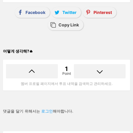
Facebook
Twitter
Pinterest
Copy Link
어떻게 생각해?🔥
1
Point
멤버 프로필 페이지에서 투표 내역을 검색하고 관리하세요.
답
댓글을 달기 위해서는
로그인
해야합니다.
글
남
기
기