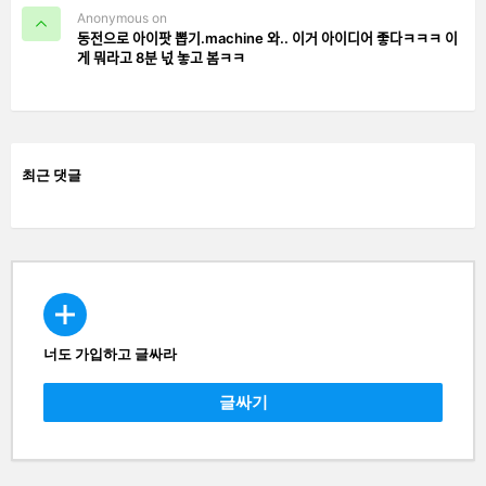
Anonymous on
동전으로 아이팟 뽑기.machine 와.. 이거 아이디어 좋다ㅋㅋㅋ 이
게 뭐라고 8분 넋 놓고 봄ㅋㅋ
최근 댓글
너도 가입하고 글싸라
CREATE
글싸기