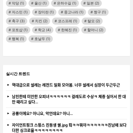
악당
(1)
울산
(1)
은하수길
(1)
일본
(2)
자스민
(1)
장미란
(1)
중고나라
(1)
짱구
(1)
축구
(3)
치킨
(2)
코스프레
(1)
탈모
(2)
포토샵
(1)
학교
(4)
한혜진
(1)
할머니
(2)
행복
(1)
호날두
(1)
실시간 트렌드
역대급으로 설레는 레전드 일화 모아봄. 너무 설레서 심장이 두근두근
남친한테 미안한 오피녀ㅋㅋㅋㅋㅋㅋ 걸레도르 수상ㅋ 체중 실어서 한 대
만 때리고 싶다…
공룡이에요? 아니요, 악언데요? 아니…
자이언트핑크 스윙스 친동생 썰.jpg 컼ㅋㅋ뭐야ㅋㅋㅋㅋㅋㅋ친남매 보다
더한 싱크로율ㅋㅋㅋㅋㅋㅋㅋㅋ