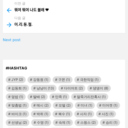
이전 글
See
more
뭐여 뭐여 나도 볼래 ❤️
다음 글
어.리.둥.절.
Next post
#HASHTAG
JYP
(2)
강동원
(1)
구몬
(1)
극한직업
(1)
김동희
(1)
냥냥이
(13)
다이어트
(2)
댕댕이
(8)
덮밥
(1)
딸배
(2)
만족
(1)
말죽거리잔혹사
(1)
맞춤법
(1)
메시
(2)
모델
(2)
미녀
(1)
미어캣
(1)
바이크
(1)
박쥐
(1)
복수
(1)
사자
(1)
사진
(1)
선생님
(2)
수영
(1)
숙제
(1)
스윙스
(2)
승리
(1)