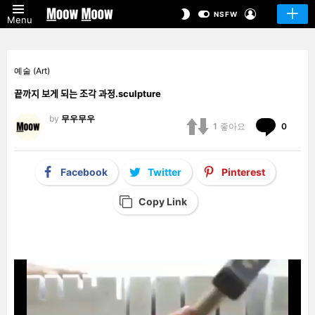
LOGIN
SWITCH
NSFW
Menu
SKIN
예술 (Art)
끝까지 보게 되는 조각 과정.sculpture
by
무우무우
Comm
1
좋아요
0
Facebook
Twitter
Pinterest
Copy Link