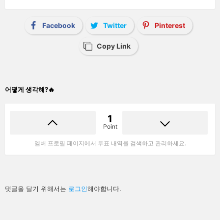
Facebook
Twitter
Pinterest
Copy Link
어떻게 생각해?🔥
1
Point
멤버 프로필 페이지에서 투표 내역을 검색하고 관리하세요.
답
댓글을 달기 위해서는
로그인
해야합니다.
글
남
기
기