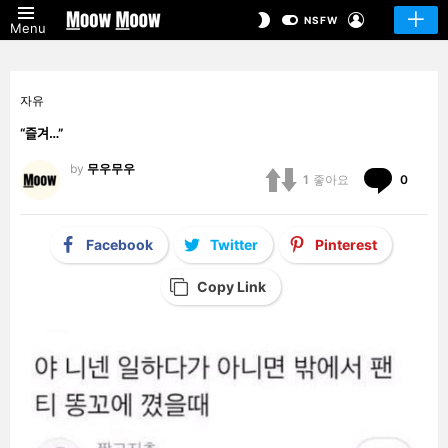
LOGIN
SWITCH
NSFW
Menu
SKIN
자유
“즐겨…”
by
무우무우
Comm
1
좋아요
0
Facebook
Twitter
Pinterest
Copy Link