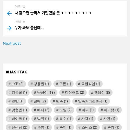
이전 글
See
more
나 같으면 놀라서 기절했을 듯ㅋㅋㅋㅋㅋㅋㅋㅋㅋ
다음 글
누가 봐도 틀닌데…
Next post
#HASHTAG
JYP
(2)
강동원
(1)
구몬
(1)
극한직업
(1)
김동희
(1)
냥냥이
(13)
다이어트
(2)
댕댕이
(8)
덮밥
(1)
딸배
(2)
만족
(1)
말죽거리잔혹사
(1)
맞춤법
(1)
메시
(2)
모델
(2)
미녀
(1)
미어캣
(1)
바이크
(1)
박쥐
(1)
복수
(1)
사자
(1)
사진
(1)
선생님
(2)
수영
(1)
숙제
(1)
스윙스
(2)
승리
(1)