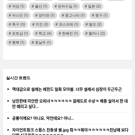
악당
(1)
울산
(1)
은하수길
(1)
일본
(2)
자스민
(1)
장미란
(1)
중고나라
(1)
짱구
(1)
축구
(3)
치킨
(2)
코스프레
(1)
탈모
(2)
포토샵
(1)
학교
(4)
한혜진
(1)
할머니
(2)
행복
(1)
호날두
(1)
실시간 트렌드
역대급으로 설레는 레전드 일화 모아봄. 너무 설레서 심장이 두근두근
남친한테 미안한 오피녀ㅋㅋㅋㅋㅋㅋ 걸레도르 수상ㅋ 체중 실어서 한 대
만 때리고 싶다…
공룡이에요? 아니요, 악언데요? 아니…
자이언트핑크 스윙스 친동생 썰.jpg 컼ㅋㅋ뭐야ㅋㅋㅋㅋㅋㅋ친남매 보다