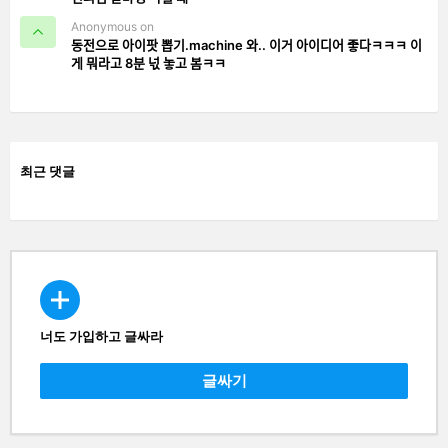
Anonymous on
동전으로 아이팟 뽑기.machine 와.. 이거 아이디어 좋다ㅋㅋㅋ 이
게 뭐라고 8분 넋 놓고 봄ㅋㅋ
최근 댓글
너도 가입하고 글싸라
CREATE
글싸기